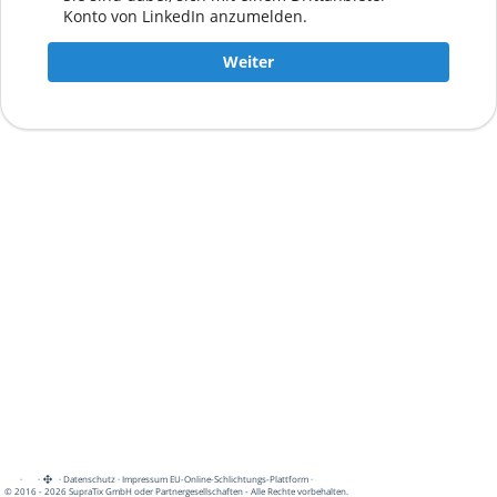
Konto von LinkedIn anzumelden.
Weiter
·
·
·
Datenschutz
·
Impressum
EU-Online-Schlichtungs-Plattform
·
© 2016 - 2026 SupraTix GmbH oder Partnergesellschaften - Alle Rechte vorbehalten.