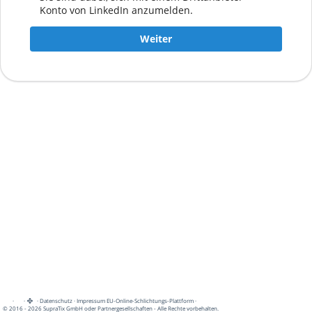
Konto von LinkedIn anzumelden.
Weiter
·
·
·
Datenschutz
·
Impressum
EU-Online-Schlichtungs-Plattform
·
© 2016 - 2026 SupraTix GmbH oder Partnergesellschaften - Alle Rechte vorbehalten.