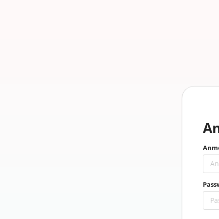
A
Anme
Pass