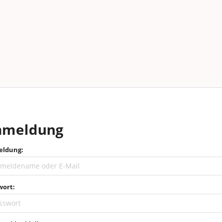
nmeldung
ldung:
wort: