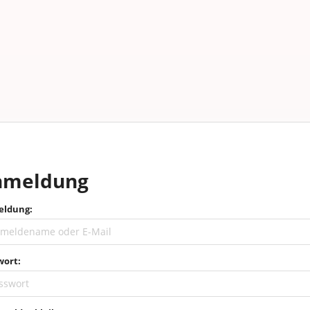
nmeldung
ldung:
wort: