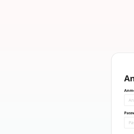
A
Anme
Pass