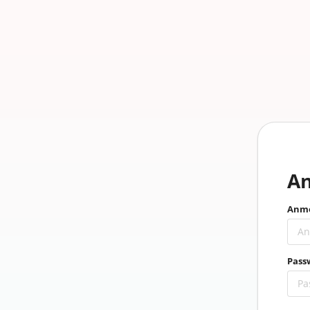
A
Anme
Pass