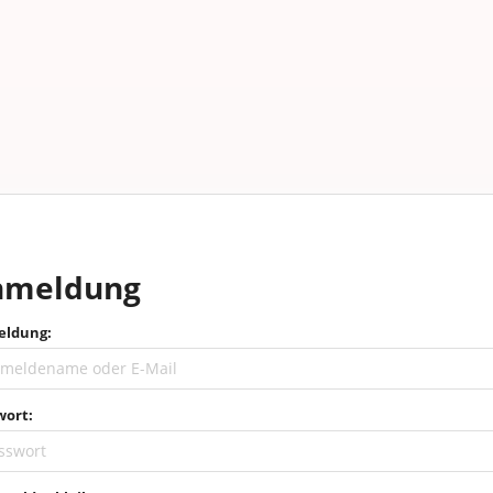
nmeldung
ldung:
wort: