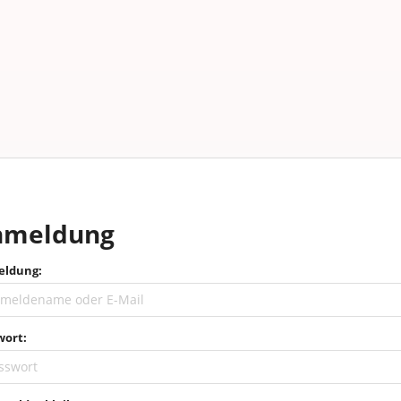
nmeldung
ldung:
wort: