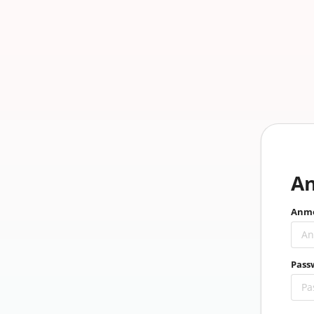
A
Anme
Pass