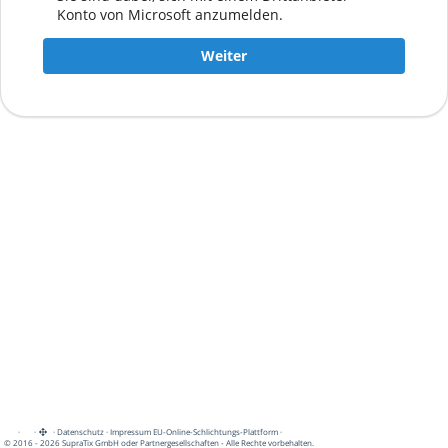
Konto von Microsoft anzumelden.
Weiter
·
·
·
Datenschutz
·
Impressum
EU-Online-Schlichtungs-Plattform
·
© 2016 - 2026 SupraTix GmbH oder Partnergesellschaften - Alle Rechte vorbehalten.