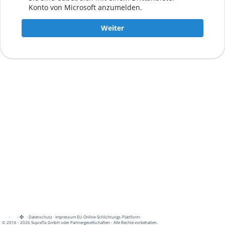
Konto von Microsoft anzumelden.
Weiter
·
·
·
Datenschutz
·
Impressum
EU-Online-Schlichtungs-Plattform
·
© 2016 - 2026 SupraTix GmbH oder Partnergesellschaften - Alle Rechte vorbehalten.