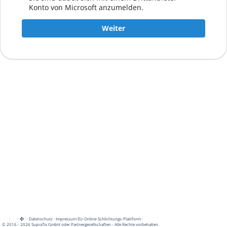
Konto von Microsoft anzumelden.
Weiter
·
·
·
Datenschutz
·
Impressum
EU-Online-Schlichtungs-Plattform
·
© 2016 - 2026 SupraTix GmbH oder Partnergesellschaften - Alle Rechte vorbehalten.