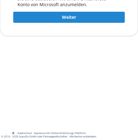
Konto von Microsoft anzumelden.
Weiter
·
·
·
Datenschutz
·
Impressum
EU-Online-Schlichtungs-Plattform
·
© 2016 - 2026 SupraTix GmbH oder Partnergesellschaften - Alle Rechte vorbehalten.