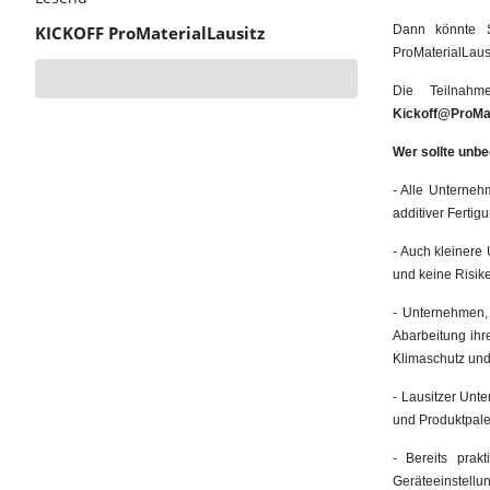
KICKOFF ProMaterialLausitz
Dann könnte S
ProMaterialLausi
Die Teilnahm
Kickoff@ProMat
Wer sollte unbe
- Alle Unterneh
additiver Fertig
- Auch kleinere
und keine Risik
- Unternehmen, 
Abarbeitung ihr
Klimaschutz und 
- Lausitzer Unt
und Produktpal
- Bereits prak
Geräteeinstell