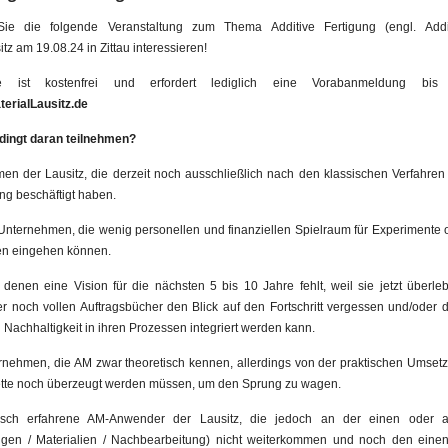
ie die folgende Veranstaltung zum Thema Additive Fertigung (engl. Addi
tz am 19.08.24 in Zittau interessieren!
e ist kostenfrei und erfordert lediglich eine Vorabanmeldung bis 
erialLausitz.de
dingt daran teilnehmen?
men der Lausitz, die derzeit noch ausschließlich nach den klassischen Verfahren
ung beschäftigt haben.
 Unternehmen, die wenig personellen und finanziellen Spielraum für Experimente 
en eingehen können.
denen eine Vision für die nächsten 5 bis 10 Jahre fehlt, weil sie jetzt über
er noch vollen Auftragsbücher den Blick auf den Fortschritt vergessen und/oder 
Nachhaltigkeit in ihren Prozessen integriert werden kann.
ernehmen, die AM zwar theoretisch kennen, allerdings von der praktischen Umsetz
ette noch überzeugt werden müssen, um den Sprung zu wagen.
tisch erfahrene AM-Anwender der Lausitz, die jedoch an der einen oder an
ungen / Materialien / Nachbearbeitung) nicht weiterkommen und noch den einen