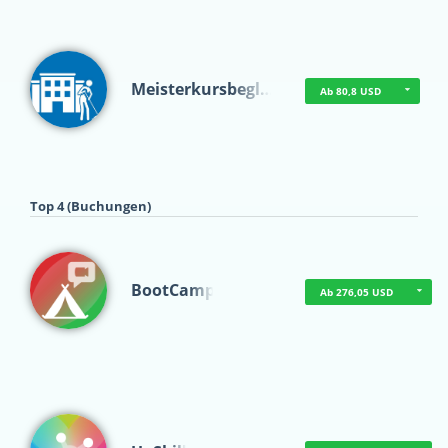
Meisterkursbegl…
Ab 80,8 USD
Top 4 (Buchungen)
BootCamp
Ab 276,05 USD