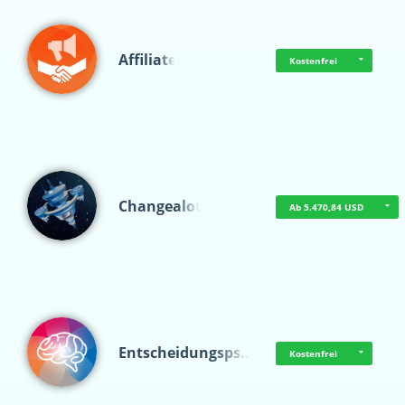
Affiliate
Kostenfrei
Changealot
Ab 5.470,84 USD
Entscheidungsps…
Kostenfrei