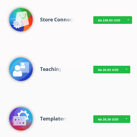
Store Connect
Ab 236,92 USD
Teaching
Ab 26,92 USD
Templaterr
Ab 26,36 USD