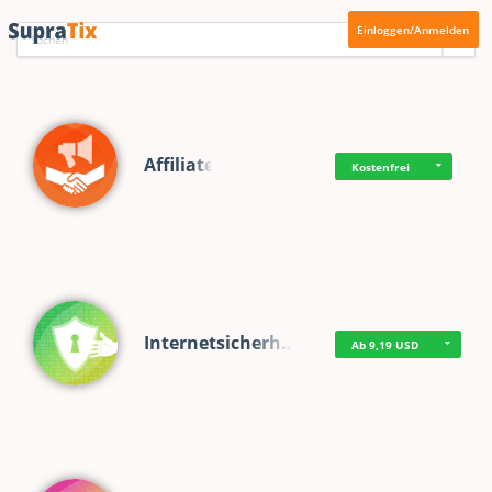
Einloggen/Anmelden
Affiliate
Kostenfrei
Internetsicherh…
Ab 9,19 USD