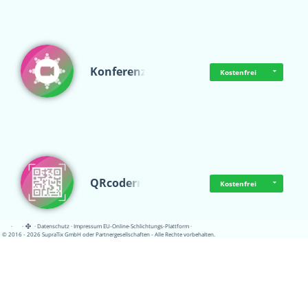
Konferenz
Kostenfrei
QRcoderr
Kostenfrei
·
·
·
Datenschutz
·
Impressum
EU-Online-Schlichtungs-Plattform
·
© 2016 - 2026 SupraTix GmbH oder Partnergesellschaften - Alle Rechte vorbehalten.
Schulungskatalog
Kostenfrei