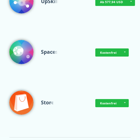
UpSkill
Ab 577,94 USD
Spaces
Kostenfrei
Store
Kostenfrei