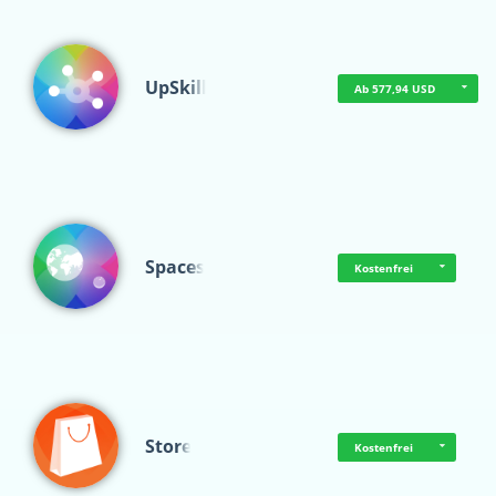
UpSkill
Ab 577,94 USD
Spaces
Kostenfrei
Store
Kostenfrei