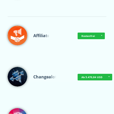
Affiliate
Kostenfrei
Changealot
Ab 5.470,84 USD