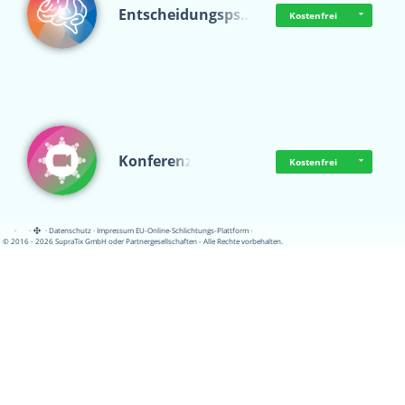
Entscheidungsps…
Kostenfrei
Konferenz
Kostenfrei
·
·
·
Datenschutz
·
Impressum
EU-Online-Schlichtungs-Plattform
·
© 2016 - 2026 SupraTix GmbH oder Partnergesellschaften - Alle Rechte vorbehalten.
QRcoderr
Kostenfrei