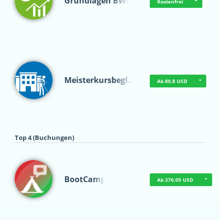
Grundlagen BWL
Kostenfrei
Meisterkursbegl…
Ab 80,8 USD
Top 4 (Buchungen)
BootCamp
Ab 276,05 USD