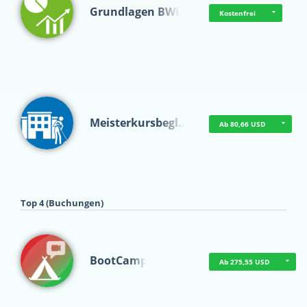
Grundlagen BWL
Kostenfrei
Meisterkursbegl…
Ab 80,66 USD
Top 4 (Buchungen)
BootCamp
Ab 275,55 USD