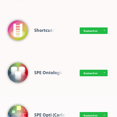
Shortcuts
Kostenfrei
SPE Ontologie
Kostenfrei
SPE Opti (Carlo)
Kostenfrei