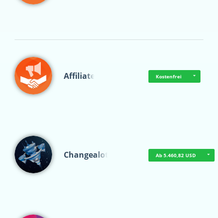
Affiliate
Kostenfrei
Changealot
Ab 5.460,82 USD