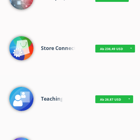
Store Connect
Ab 236,49 USD
Teaching
Ab 26,87 USD