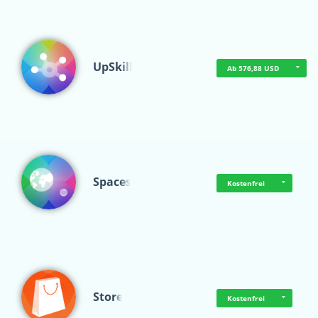
UpSkill
Ab 576,88 USD
Spaces
Kostenfrei
Store
Kostenfrei