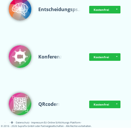
Entscheidungsps…
Kostenfrei
Konferenz
Kostenfrei
QRcoderr
Kostenfrei
·
·
·
Datenschutz
·
Impressum
EU-Online-Schlichtungs-Plattform
·
© 2016 - 2026 SupraTix GmbH oder Partnergesellschaften - Alle Rechte vorbehalten.