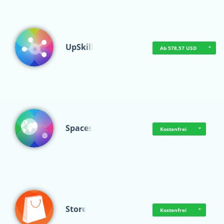
UpSkill
Ab 578,57 USD
Spaces
Kostenfrei
Store
Kostenfrei