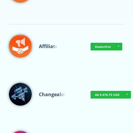
Affiliate
Kostenfrei
Changealot
Ab 5.476,75 USD