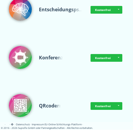
Entscheidungsps…
Kostenfrei
Konferenz
Kostenfrei
QRcoderr
Kostenfrei
·
·
·
Datenschutz
·
Impressum
EU-Online-Schlichtungs-Plattform
·
© 2016 - 2026 SupraTix GmbH oder Partnergesellschaften - Alle Rechte vorbehalten.