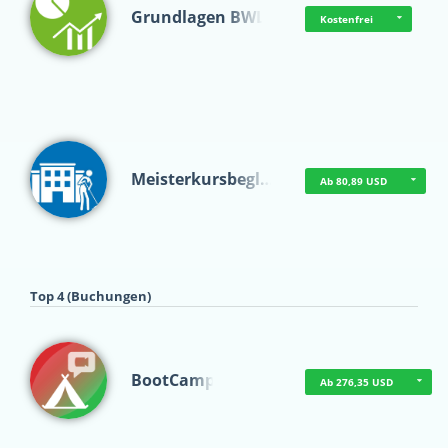
Grundlagen BWL
Kostenfrei
Meisterkursbegl…
Ab 80,89 USD
Top 4 (Buchungen)
BootCamp
Ab 276,35 USD