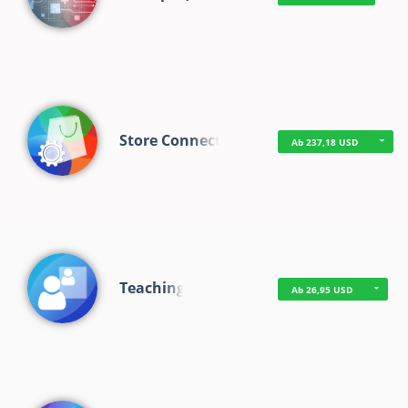
Store Connect
Ab 237,18 USD
Teaching
Ab 26,95 USD