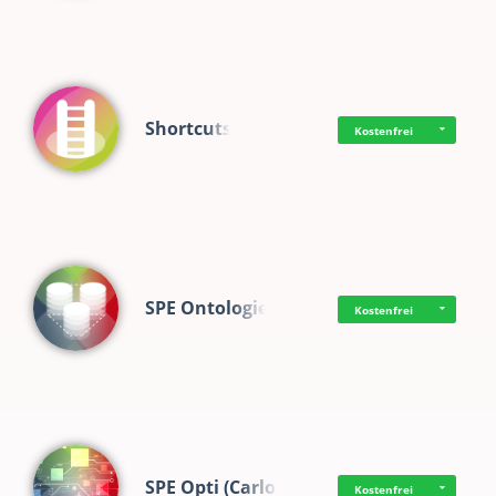
Shortcuts
Kostenfrei
SPE Ontologie
Kostenfrei
SPE Opti (Carlo)
Kostenfrei