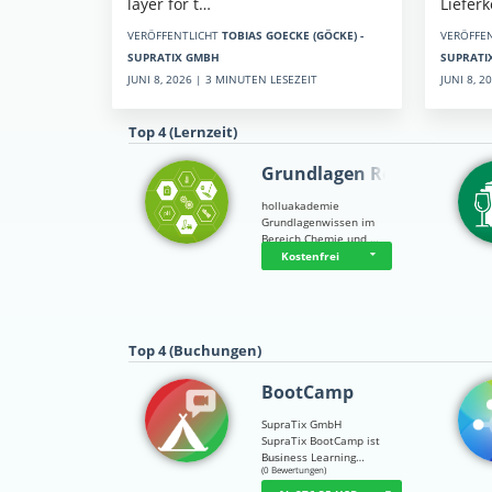
Liefer
layer for t…
VERÖFFE
VERÖFFENTLICHT
TOBIAS GOECKE (GÖCKE) -
SUPRATI
SUPRATIX GMBH
JUNI 8, 
JUNI 8, 2026 | 3 MINUTEN LESEZEIT
Top 4 (Lernzeit)
Grundlagen Rein…
holluakademie
Grundlagenwissen im
Bereich Chemie und …
Kostenfrei
Top 4 (Buchungen)
BootCamp
SupraTix GmbH
SupraTix BootCamp ist
Business Learning…
☆
☆
☆
☆
☆
(0 Bewertungen)