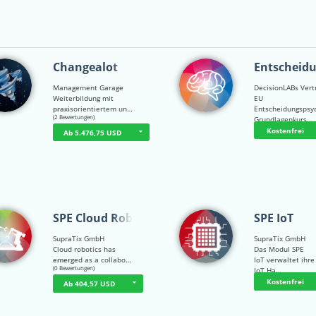
Changealot
Entscheid
Management Garage
DecisionLABs Vert
Weiterbildung mit
EU
praxisorientiertem un…
Entscheidungspsy
☆
☆
☆
☆
☆
(2 Bewertungen)
Grundlagenkurs…
Kostenfrei
Ab 5.476,75 USD
SPE Cloud Robot…
SPE IoT
SupraTix GmbH
SupraTix GmbH
Cloud robotics has
Das Modul SPE
emerged as a collabo…
IoT verwaltet ihre
☆
☆
☆
☆
☆
(0 Bewertungen)
IoT Ha…
Kostenfrei
Ab 404,57 USD