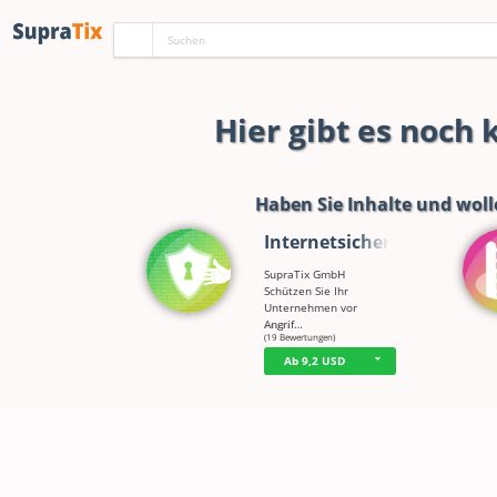
Hier gibt es noch
Haben Sie Inhalte und woll
Internetsicherh…
SupraTix GmbH
Schützen Sie Ihr
Unternehmen vor
Angrif…
☆
☆
☆
☆
☆
(19 Bewertungen)
Ab 9,2 USD