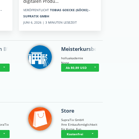
digitalen Produ…
-
VERÖFFENTLICHT
TOBIAS GOECKE (GÖCKE) -
SUPRATIX GMBH
JUNI 6, 2026 | 3 MINUTEN LESEZEIT
n BWL
Meisterkursbegl…
holluakademie
None
Ab 80,89 USD
Store
SupraTix GmbH
praTix
Ihre Einkaufsmöglichkeit
für Kurse, Fun…
Kostenfrei