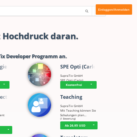
Einloggen/Anmelden
t Hochdruck daran.
ix Developer Programm
an.
gie
SPE Opti (Carlo)
SupraTix GmbH
SPE Opti (Carlo)
Kostenfrei
ect
Teaching
SupraTix GmbH
Mit Teaching können Sie
tent
Schulungen plan…
☆
☆
☆
☆
☆
(1 Bewertung)
Ab 26,95 USD
D