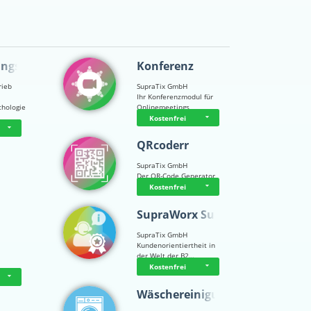
ungsps…
Konferenz
rieb
SupraTix GmbH
Ihr Konferenzmodul für
chologie
Onlinemeetings
Kostenfrei
QRcoderr
SupraTix GmbH
Der QR-Code Generator
Kostenfrei
SupraWorx Suppo…
SupraTix GmbH
Kundenorientiertheit in
der Welt der B2…
Kostenfrei
Wäschereinigung…