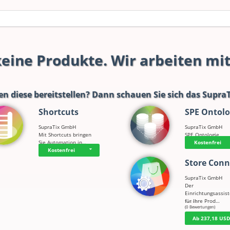
 keine Produkte. Wir arbeiten mi
en diese bereitstellen? Dann schauen Sie sich das
SupraT
Shortcuts
SPE Ontolo
SupraTix GmbH
SupraTix GmbH
Mit Shortcuts bringen
SPE Ontologie
Sie Automation in…
Kostenfrei
Kostenfrei
Store Conn
SupraTix GmbH
Der
Einrichtungsassis
für Ihre Prod…
☆
☆
☆
☆
☆
(0 Bewertungen)
Ab 237,18 US