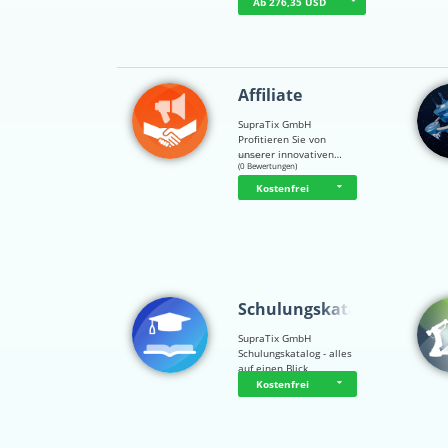
Ab 276,35 USD
Affiliate
SupraTix GmbH
Profitieren Sie von
unserer innovativen…
☆
☆
☆
☆
☆
(0 Bewertungen)
Kostenfrei
Schulungskatalog
SupraTix GmbH
Schulungskatalog - alles
auf einen Blick
Kostenfrei