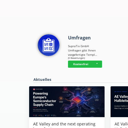
Umfragen
SupraTix GmbH
Umfragen gibt Ihnen
vorgefertigte Templ…
☆
☆
☆
☆
☆
(0 Bewertungen)
Kostenfrei
Aktuelles
AE Vall
AE Valley and the next operating