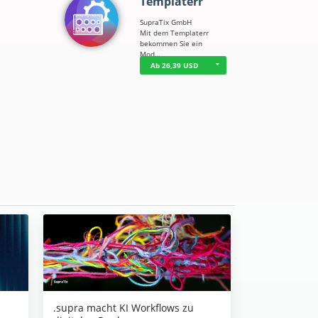
Templaterr
SupraTix GmbH
Mit dem Templaterr
bekommen Sie ein
Mod…
Ab 26,39 USD
.supra macht KI Workflows zu