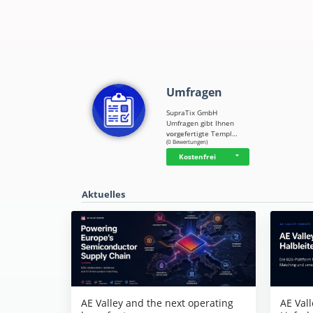
Umfragen
SupraTix GmbH
Umfragen gibt Ihnen
vorgefertigte Templ…
☆
☆
☆
☆
☆
(0 Bewertungen)
Kostenfrei
Aktuelles
AE Vall
AE Valley and the next operating