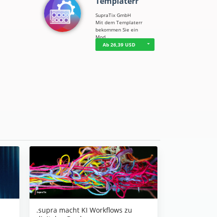
Templaterr
SupraTix GmbH
Mit dem Templaterr
bekommen Sie ein
Mod…
Ab 26,39 USD
.supra macht KI Workflows zu