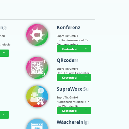
ungsps…
Konferenz
rieb
SupraTix GmbH
Ihr Konferenzmodul für
chologie
Onlinemeetings
Kostenfrei
QRcoderr
SupraTix GmbH
Der QR-Code Generator
Kostenfrei
SupraWorx Suppo…
SupraTix GmbH
Kundenorientiertheit in
der Welt der B2…
Kostenfrei
Wäschereinigung…