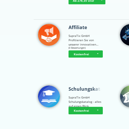
Ab 276,35 USD
Affiliate
SupraTix GmbH
Profitieren Sie von
unserer innovativen…
☆
☆
☆
☆
☆
(0 Bewertungen)
Kostenfrei
Schulungskatalog
SupraTix GmbH
Schulungskatalog - alles
auf einen Blick
Kostenfrei