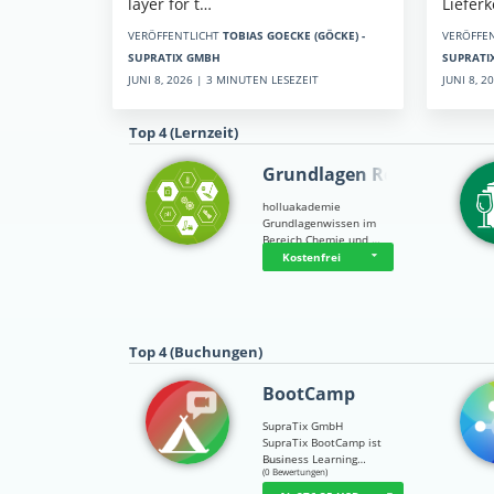
Liefer
layer for t…
VERÖFFE
VERÖFFENTLICHT
TOBIAS GOECKE (GÖCKE) -
SUPRATI
SUPRATIX GMBH
JUNI 8, 
JUNI 8, 2026 | 3 MINUTEN LESEZEIT
Top 4 (Lernzeit)
Grundlagen Rein…
holluakademie
Grundlagenwissen im
Bereich Chemie und …
Kostenfrei
Top 4 (Buchungen)
BootCamp
SupraTix GmbH
SupraTix BootCamp ist
Business Learning…
☆
☆
☆
☆
☆
(0 Bewertungen)