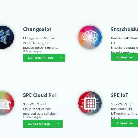
Changealot
Entscheid
Management Garage
DecisionLABs Vert
Weiterbildung mit
EU
praxisorientiertem un…
Entscheidungspsy
☆
☆
☆
☆
☆
(2 Bewertungen)
Grundlagenkurs…
Kostenfrei
Ab 5.476,75 USD
SPE Cloud Robot…
SPE IoT
SupraTix GmbH
SupraTix GmbH
Cloud robotics has
Das Modul SPE
emerged as a collabo…
IoT verwaltet ihre
☆
☆
☆
☆
☆
(0 Bewertungen)
IoT Ha…
Kostenfrei
Ab 404,57 USD