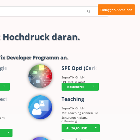
Einloggen/Anmelden
t Hochdruck daran.
ix Developer Programm
an.
gie
SPE Opti (Carlo)
SupraTix GmbH
SPE Opti (Carlo)
Kostenfrei
ect
Teaching
SupraTix GmbH
Mit Teaching können Sie
tent
Schulungen plan…
☆
☆
☆
☆
☆
(1 Bewertung)
Ab 26,95 USD
D