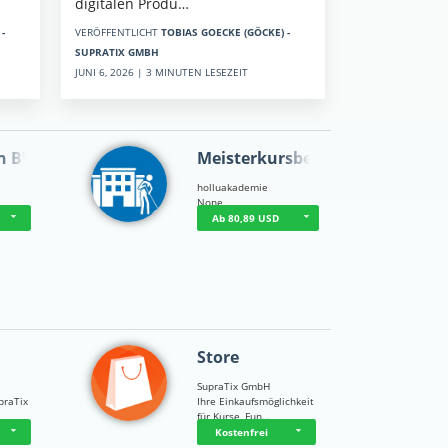
digitalen Produ…
-
VERÖFFENTLICHT
TOBIAS GOECKE (GÖCKE) -
SUPRATIX GMBH
JUNI 6, 2026 | 3 MINUTEN LESEZEIT
n BWL
Meisterkursbegl…
holluakademie
None
Ab 80,89 USD
Store
SupraTix GmbH
praTix
Ihre Einkaufsmöglichkeit
für Kurse, Fun…
Kostenfrei