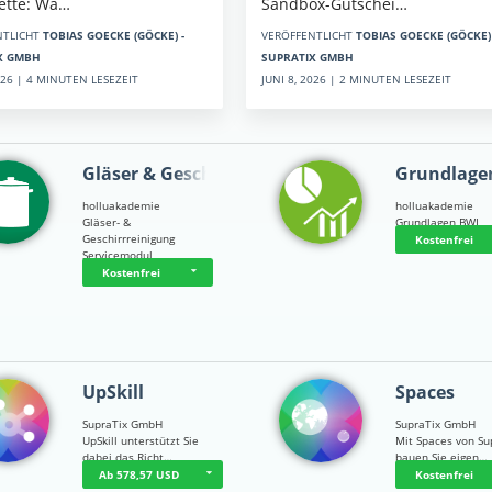
Sandbox-Gutschei…
kette: Wa…
VERÖFFENTLICHT
TOBIAS GOECKE (GÖCKE) 
NTLICHT
TOBIAS GOECKE (GÖCKE) -
SUPRATIX GMBH
X GMBH
JUNI 8, 2026 | 2 MINUTEN LESEZEIT
2026 | 4 MINUTEN LESEZEIT
Gläser & Geschi…
Grundlage
holluakademie
holluakademie
Gläser- &
Grundlagen BWL
Geschirrreinigung
Kostenfrei
Servicemodul
Kostenfrei
UpSkill
Spaces
SupraTix GmbH
SupraTix GmbH
UpSkill unterstützt Sie
Mit Spaces von Su
dabei das Richt…
bauen Sie eigen…
Ab 578,57 USD
Kostenfrei