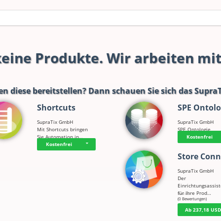
 keine Produkte. Wir arbeiten mi
en diese bereitstellen? Dann schauen Sie sich das
SupraT
Shortcuts
SPE Ontolo
SupraTix GmbH
SupraTix GmbH
Mit Shortcuts bringen
SPE Ontologie
Sie Automation in…
Kostenfrei
Kostenfrei
Store Conn
SupraTix GmbH
Der
Einrichtungsassis
für Ihre Prod…
☆
☆
☆
☆
☆
(0 Bewertungen)
Ab 237,18 US