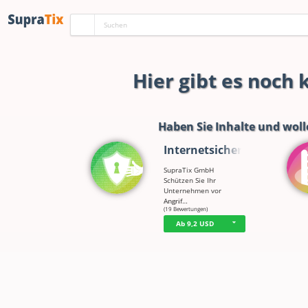
Hier gibt es noch
Haben Sie Inhalte und woll
Internetsicherh…
SupraTix GmbH
Schützen Sie Ihr
Unternehmen vor
Angrif…
☆
☆
☆
☆
☆
(19 Bewertungen)
Ab 9,2 USD