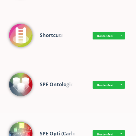
Shortcuts
Kostenfrei
SPE Ontologie
Kostenfrei
SPE Opti (Carlo)
Kostenfrei