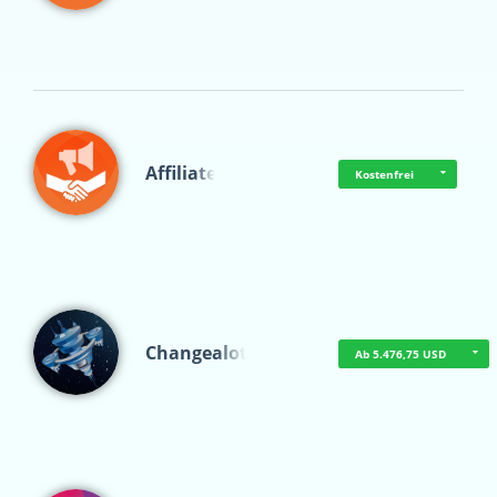
Affiliate
Kostenfrei
Changealot
Ab 5.476,75 USD