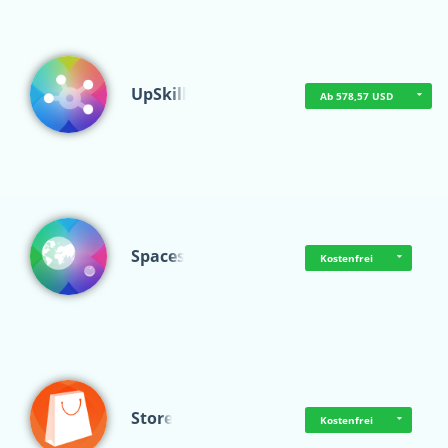
UpSkill
Ab 578,57 USD
Spaces
Kostenfrei
Store
Kostenfrei