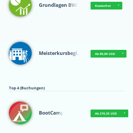
Grundlagen BWL
Kostenfrei
Meisterkursbegl…
Ab 80,89 USD
Top 4 (Buchungen)
BootCamp
Ab 276,35 USD