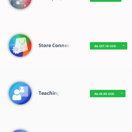
Store Connect
Ab 237,18 USD
Teaching
Ab 26,95 USD