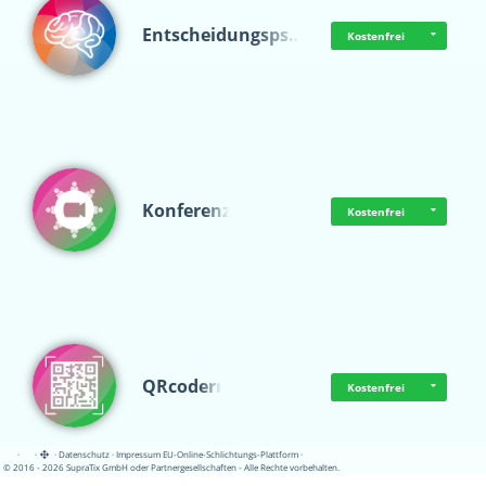
Entscheidungsps…
Kostenfrei
Konferenz
Kostenfrei
QRcoderr
Kostenfrei
·
·
·
Datenschutz
·
Impressum
EU-Online-Schlichtungs-Plattform
·
© 2016 - 2026 SupraTix GmbH oder Partnergesellschaften - Alle Rechte vorbehalten.