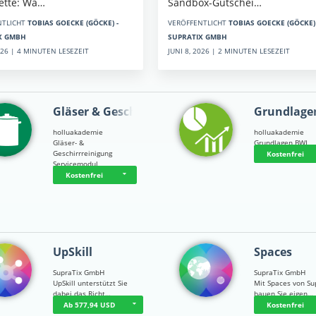
Sandbox-Gutschei…
kette: Wa…
VERÖFFENTLICHT
TOBIAS GOECKE (GÖCKE) 
NTLICHT
TOBIAS GOECKE (GÖCKE) -
SUPRATIX GMBH
X GMBH
JUNI 8, 2026 | 2 MINUTEN LESEZEIT
2026 | 4 MINUTEN LESEZEIT
Gläser & Geschi…
Grundlage
holluakademie
holluakademie
Gläser- &
Grundlagen BWL
Geschirrreinigung
Kostenfrei
Servicemodul
Kostenfrei
UpSkill
Spaces
SupraTix GmbH
SupraTix GmbH
UpSkill unterstützt Sie
Mit Spaces von Su
dabei das Richt…
bauen Sie eigen…
Ab 577,94 USD
Kostenfrei