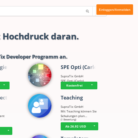
Einloggen/Anmelden
t Hochdruck daran.
ix Developer Programm
an.
gie
SPE Opti (Carlo)
SupraTix GmbH
SPE Opti (Carlo)
Kostenfrei
ect
Teaching
SupraTix GmbH
Mit Teaching können Sie
tent
Schulungen plan…
☆
☆
☆
☆
☆
(1 Bewertung)
Ab 26,92 USD
D