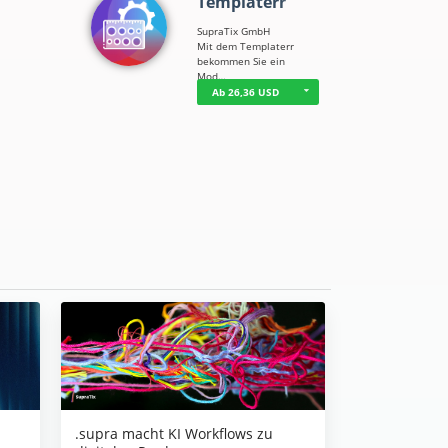
Templaterr
SupraTix GmbH
Mit dem Templaterr
bekommen Sie ein
Mod…
Ab 26,36 USD
.supra macht KI Workflows zu