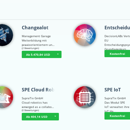
Changealot
Entscheid
Management Garage
DecisionLABs Vert
Weiterbildung mit
EU
praxisorientiertem un…
Entscheidungspsy
☆
☆
☆
☆
☆
(2 Bewertungen)
Grundlagenkurs…
Kostenfrei
Ab 5.470,84 USD
SPE Cloud Robot…
SPE IoT
SupraTix GmbH
SupraTix GmbH
Cloud robotics has
Das Modul SPE
emerged as a collabo…
IoT verwaltet ihre
☆
☆
☆
☆
☆
(0 Bewertungen)
IoT Ha…
Kostenfrei
Ab 404,14 USD