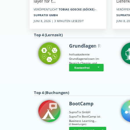
Liefer
layer for t…
VERÖFFE
VERÖFFENTLICHT
TOBIAS GOECKE (GÖCKE) -
SUPRATI
SUPRATIX GMBH
JUNI 8, 
JUNI 8, 2026 | 3 MINUTEN LESEZEIT
Top 4 (Lernzeit)
Grundlagen Rein…
holluakademie
Grundlagenwissen im
Bereich Chemie und …
Kostenfrei
Top 4 (Buchungen)
BootCamp
SupraTix GmbH
SupraTix BootCamp ist
Business Learning…
☆
☆
☆
☆
☆
(0 Bewertungen)