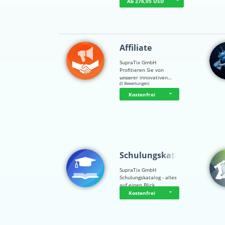
Ab 276,05 USD
Affiliate
SupraTix GmbH
Profitieren Sie von
unserer innovativen…
☆
☆
☆
☆
☆
(0 Bewertungen)
Kostenfrei
Schulungskatalog
SupraTix GmbH
Schulungskatalog - alles
auf einen Blick
Kostenfrei