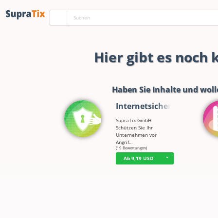
Hier gibt es noch
Haben Sie Inhalte und woll
Internetsicherh…
SupraTix GmbH
Schützen Sie Ihr
Unternehmen vor
Angrif…
☆
☆
☆
☆
☆
(19 Bewertungen)
Ab 9,19 USD