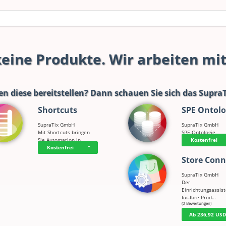
 keine Produkte. Wir arbeiten mi
en diese bereitstellen? Dann schauen Sie sich das
SupraT
Shortcuts
SPE Ontolo
SupraTix GmbH
SupraTix GmbH
Mit Shortcuts bringen
SPE Ontologie
Sie Automation in…
Kostenfrei
Kostenfrei
Store Conn
SupraTix GmbH
Der
Einrichtungsassis
für Ihre Prod…
☆
☆
☆
☆
☆
(0 Bewertungen)
Ab 236,92 US