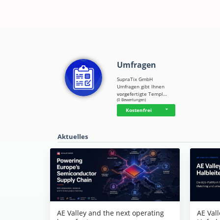
Umfragen
SupraTix GmbH
Umfragen gibt Ihnen
vorgefertigte Templ…
☆
☆
☆
☆
☆
(0 Bewertungen)
Kostenfrei
Aktuelles
AE Vall
AE Valley and the next operating