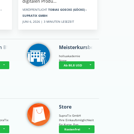
digitalen Produ…
-
VERÖFFENTLICHT
TOBIAS GOECKE (GÖCKE) -
SUPRATIX GMBH
JUNI 6, 2026 | 3 MINUTEN LESEZEIT
n BWL
Meisterkursbegl…
holluakademie
None
Ab 80,8 USD
Store
SupraTix GmbH
praTix
Ihre Einkaufsmöglichkeit
für Kurse, Fun…
Kostenfrei