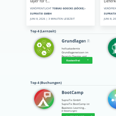
Liefer
layer for t…
VERÖFFE
VERÖFFENTLICHT
TOBIAS GOECKE (GÖCKE) -
SUPRATI
SUPRATIX GMBH
JUNI 8, 
JUNI 8, 2026 | 3 MINUTEN LESEZEIT
Top 4 (Lernzeit)
Grundlagen Rein…
holluakademie
Grundlagenwissen im
Bereich Chemie und …
Kostenfrei
Top 4 (Buchungen)
BootCamp
SupraTix GmbH
SupraTix BootCamp ist
Business Learning…
☆
☆
☆
☆
☆
(0 Bewertungen)