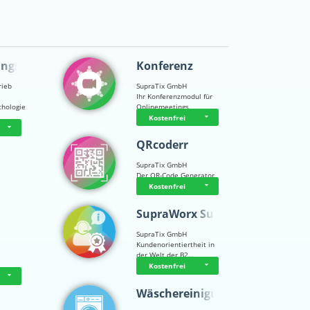
ungsps…
Konferenz
rieb
SupraTix GmbH
Ihr Konferenzmodul für
chologie
Onlinemeetings
Kostenfrei
QRcoderr
SupraTix GmbH
Der QR-Code Generator
Kostenfrei
SupraWorx Suppo…
SupraTix GmbH
Kundenorientiertheit in
der Welt der B2…
Kostenfrei
Wäschereinigung…