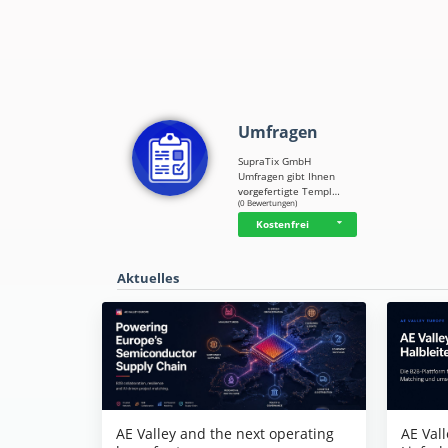
Umfragen
SupraTix GmbH
Umfragen gibt Ihnen
vorgefertigte Templ…
☆
☆
☆
☆
☆
(0 Bewertungen)
Kostenfrei
Aktuelles
AE Vall
AE Valley and the next operating