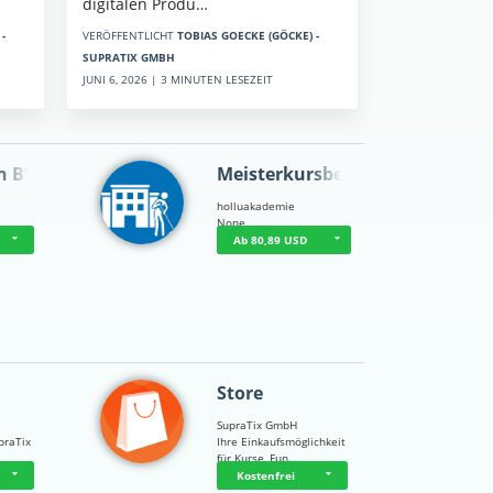
digitalen Produ…
-
VERÖFFENTLICHT
TOBIAS GOECKE (GÖCKE) -
SUPRATIX GMBH
JUNI 6, 2026 | 3 MINUTEN LESEZEIT
n BWL
Meisterkursbegl…
holluakademie
None
Ab 80,89 USD
Store
SupraTix GmbH
praTix
Ihre Einkaufsmöglichkeit
für Kurse, Fun…
Kostenfrei