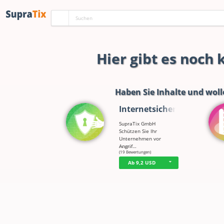
Hier gibt es noch
Haben Sie Inhalte und woll
Internetsicherh…
SupraTix GmbH
Schützen Sie Ihr
Unternehmen vor
Angrif…
☆
☆
☆
☆
☆
(19 Bewertungen)
Ab 9,2 USD