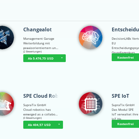
Changealot
Entscheid
Management Garage
DecisionLABs Vert
Weiterbildung mit
EU
praxisorientiertem un…
Entscheidungspsy
☆
☆
☆
☆
☆
(2 Bewertungen)
Grundlagenkurs…
Kostenfrei
Ab 5.476,75 USD
SPE Cloud Robot…
SPE IoT
SupraTix GmbH
SupraTix GmbH
Cloud robotics has
Das Modul SPE
emerged as a collabo…
IoT verwaltet ihre
☆
☆
☆
☆
☆
(0 Bewertungen)
IoT Ha…
Kostenfrei
Ab 404,57 USD