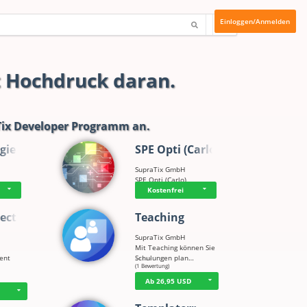
Einloggen/Anmelden
t Hochdruck daran.
ix Developer Programm
an.
gie
SPE Opti (Carlo)
SupraTix GmbH
SPE Opti (Carlo)
Kostenfrei
ect
Teaching
SupraTix GmbH
Mit Teaching können Sie
tent
Schulungen plan…
☆
☆
☆
☆
☆
(1 Bewertung)
Ab 26,95 USD
D