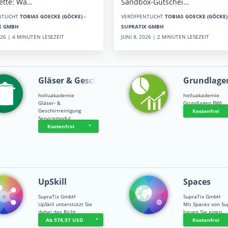
Sandbox-Gutschei…
kette: Wa…
VERÖFFENTLICHT
TOBIAS GOECKE (GÖCKE) 
NTLICHT
TOBIAS GOECKE (GÖCKE) -
SUPRATIX GMBH
X GMBH
JUNI 8, 2026 | 2 MINUTEN LESEZEIT
2026 | 4 MINUTEN LESEZEIT
Gläser & Geschi…
Grundlage
holluakademie
holluakademie
Gläser- &
Grundlagen BWL
Geschirrreinigung
Kostenfrei
Servicemodul
Kostenfrei
UpSkill
Spaces
SupraTix GmbH
SupraTix GmbH
UpSkill unterstützt Sie
Mit Spaces von Su
dabei das Richt…
bauen Sie eigen…
Ab 578,57 USD
Kostenfrei