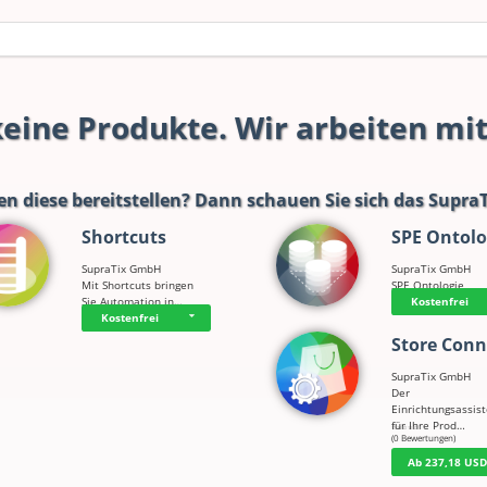
 keine Produkte. Wir arbeiten mi
en diese bereitstellen? Dann schauen Sie sich das
SupraT
Shortcuts
SPE Ontolo
SupraTix GmbH
SupraTix GmbH
Mit Shortcuts bringen
SPE Ontologie
Sie Automation in…
Kostenfrei
Kostenfrei
Store Conn
SupraTix GmbH
Der
Einrichtungsassis
für Ihre Prod…
☆
☆
☆
☆
☆
(0 Bewertungen)
Ab 237,18 US