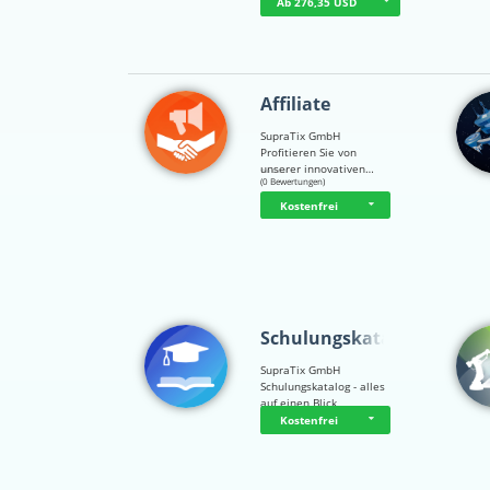
Ab 276,35 USD
Affiliate
SupraTix GmbH
Profitieren Sie von
unserer innovativen…
☆
☆
☆
☆
☆
(0 Bewertungen)
Kostenfrei
Schulungskatalog
SupraTix GmbH
Schulungskatalog - alles
auf einen Blick
Kostenfrei