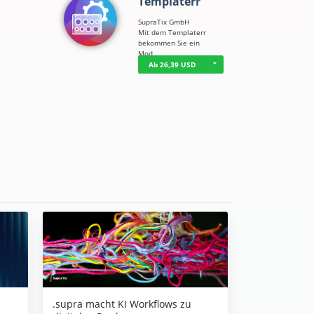
Templaterr
SupraTix GmbH
Mit dem Templaterr
bekommen Sie ein
Mod…
Ab 26,39 USD
.supra macht KI Workflows zu