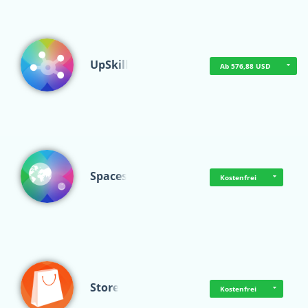
UpSkill
Ab 576,88 USD
Spaces
Kostenfrei
Store
Kostenfrei