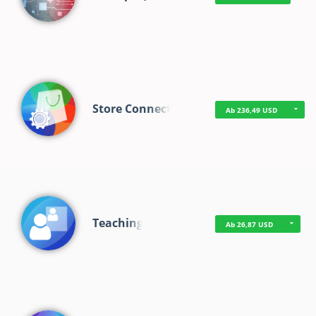
Store Connect
Ab 236,49 USD
Teaching
Ab 26,87 USD