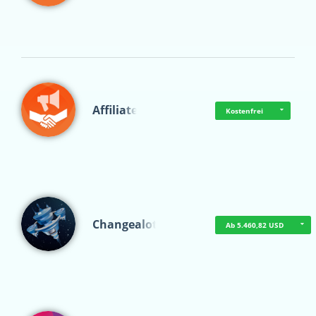
Affiliate
Kostenfrei
Changealot
Ab 5.460,82 USD