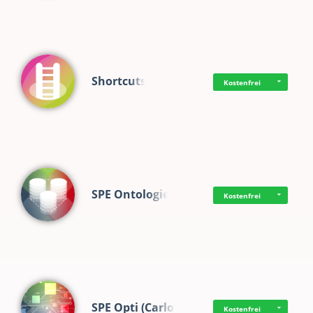
Shortcuts
Kostenfrei
SPE Ontologie
Kostenfrei
SPE Opti (Carlo)
Kostenfrei