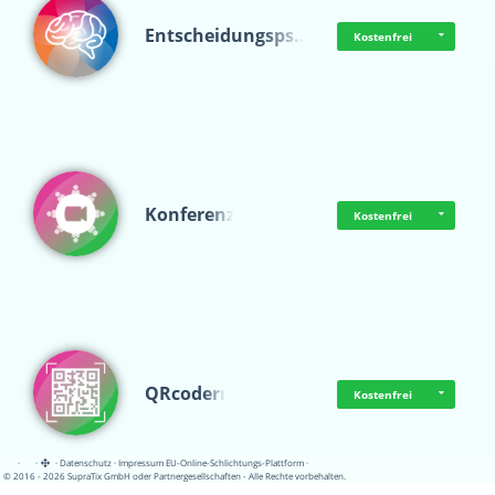
Entscheidungsps…
Kostenfrei
Konferenz
Kostenfrei
QRcoderr
Kostenfrei
·
·
·
Datenschutz
·
Impressum
EU-Online-Schlichtungs-Plattform
·
© 2016 - 2026 SupraTix GmbH oder Partnergesellschaften - Alle Rechte vorbehalten.