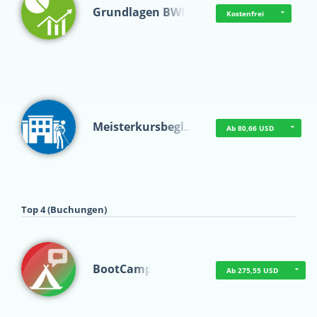
Grundlagen BWL
Kostenfrei
Meisterkursbegl…
Ab 80,66 USD
Top 4 (Buchungen)
BootCamp
Ab 275,55 USD