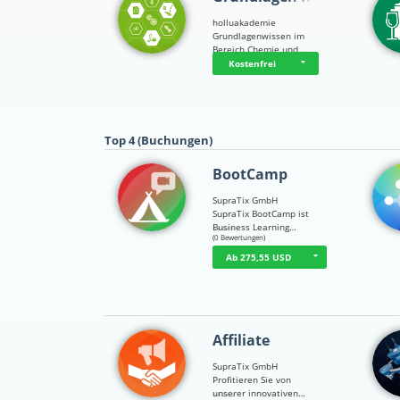
holluakademie
Grundlagenwissen im
Bereich Chemie und …
Kostenfrei
Top 4 (Buchungen)
BootCamp
SupraTix GmbH
SupraTix BootCamp ist
Business Learning…
☆
☆
☆
☆
☆
(0 Bewertungen)
Ab 275,55 USD
Affiliate
SupraTix GmbH
Profitieren Sie von
unserer innovativen…
☆
☆
☆
☆
☆