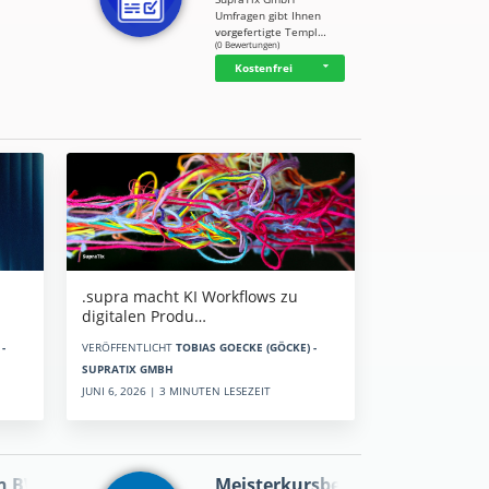
Umfragen gibt Ihnen
vorgefertigte Templ…
☆
☆
☆
☆
☆
(0 Bewertungen)
Kostenfrei
.supra macht KI Workflows zu
digitalen Produ…
-
VERÖFFENTLICHT
TOBIAS GOECKE (GÖCKE) -
SUPRATIX GMBH
JUNI 6, 2026 | 3 MINUTEN LESEZEIT
n BWL
Meisterkursbegl…