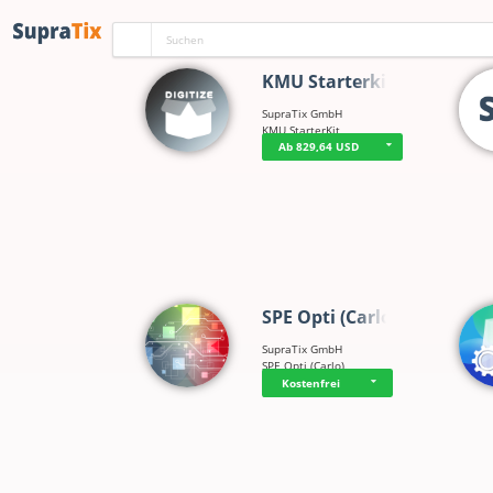
KMU Starterkit
SupraTix GmbH
KMU StarterKit
Ab 829,64 USD
SPE Opti (Carlo)
SupraTix GmbH
SPE Opti (Carlo)
Kostenfrei