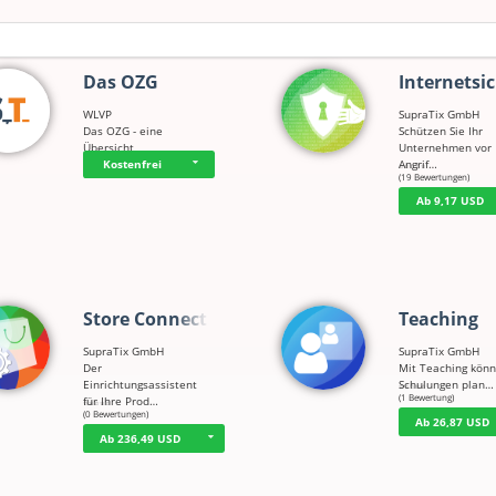
Das OZG
Internetsi
WLVP
SupraTix GmbH
Das OZG - eine
Schützen Sie Ihr
Übersicht
Unternehmen vor
Angrif…
Kostenfrei
☆
☆
☆
☆
☆
(19 Bewertungen)
Ab 9,17 USD
Store Connect
Teaching
SupraTix GmbH
SupraTix GmbH
Der
Mit Teaching könn
Einrichtungsassistent
Schulungen plan…
☆
☆
☆
☆
☆
(1 Bewertung)
für Ihre Prod…
☆
☆
☆
☆
☆
(0 Bewertungen)
Ab 26,87 USD
Ab 236,49 USD