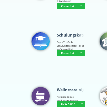
(0 Bewertungen)
Kostenfrei
Schulungskatalog
SupraTix GmbH
Schulungskatalog - alles
auf einen Blick
Kostenfrei
Wellnessreinigu…
holluakademie
Wellnessreinigung
Ab 34,5 USD