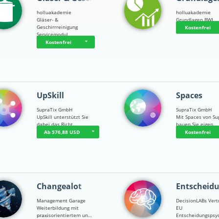
holluakademie
holluakademie
Gläser- &
Grundlagen BWL
Geschirrreinigung
Kostenfrei
Servicemodul
Kostenfrei
UpSkill
Spaces
SupraTix GmbH
SupraTix GmbH
UpSkill unterstützt Sie
Mit Spaces von Su
dabei das Richt…
bauen Sie eigen…
Ab 576,88 USD
Kostenfrei
Changealot
Entscheid
Management Garage
DecisionLABs Vert
Weiterbildung mit
EU
praxisorientiertem un…
Entscheidungspsy
☆
☆
☆
☆
☆