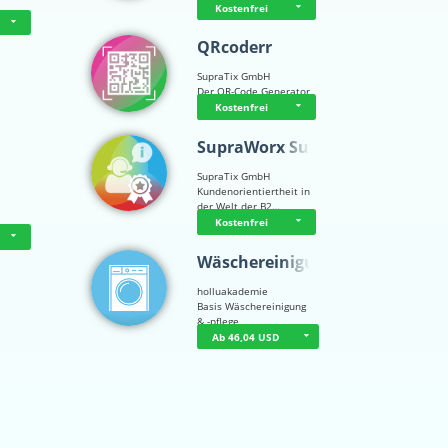
Kostenfrei
QRcoderr
SupraTix GmbH
Der QR-Code Generator
Kostenfrei
SupraWorx Suppo…
SupraTix GmbH
Kundenorientiertheit in
der Welt der B2…
Kostenfrei
Wäschereinigung…
holluakademie
Basis Wäschereinigung
& -pflege
Ab 46,04 USD