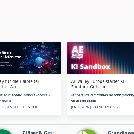
AE Valley Europe startet KI-
ey für die Halbleiter-
Sandbox-Gutschei…
kette: Wa…
VERÖFFENTLICHT
TOBIAS GOECKE (GÖCKE) 
NTLICHT
TOBIAS GOECKE (GÖCKE) -
SUPRATIX GMBH
X GMBH
JUNI 8, 2026 | 2 MINUTEN LESEZEIT
2026 | 4 MINUTEN LESEZEIT
Gläser & Geschi…
Grundlage