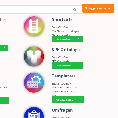
Einloggen/Anmelden
cherh…
Shortcuts
SupraTix GmbH
Mit Shortcuts bringen
Sie Automation in…
Kostenfrei
SPE Ontologie
SupraTix GmbH
SPE Ontologie
Kostenfrei
Templaterr
SupraTix GmbH
en Sie
Mit dem Templaterr
bekommen Sie ein
Mod…
Ab 26,31 USD
Umfragen
SupraTix GmbH