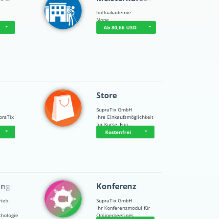
holluakademie
None
Ab 80,66 USD
Store
SupraTix GmbH
praTix
Ihre Einkaufsmöglichkeit
für Kurse, Fun…
Kostenfrei
ungsps…
Konferenz
rieb
SupraTix GmbH
Ihr Konferenzmodul für
chologie
Onlinemeetings