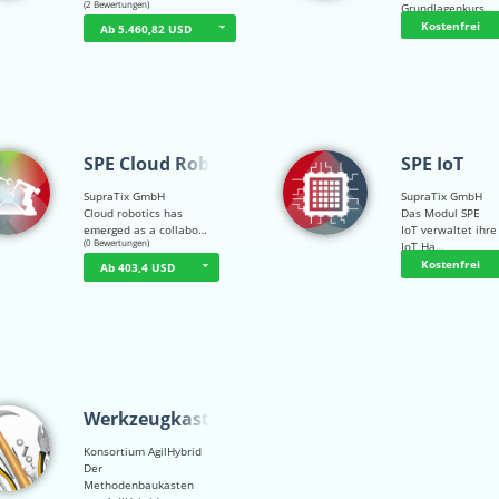
(2 Bewertungen)
Grundlagenkurs…
Kostenfrei
Ab 5.460,82 USD
SPE Cloud Robot…
SPE IoT
SupraTix GmbH
SupraTix GmbH
Cloud robotics has
Das Modul SPE
emerged as a collabo…
IoT verwaltet ihre
☆
☆
☆
☆
☆
(0 Bewertungen)
IoT Ha…
Kostenfrei
Ab 403,4 USD
Werkzeugkasten
Konsortium AgilHybrid
Der
Methodenbaukasten