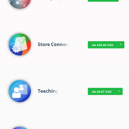
Store Connect
Ab 236,49 USD
Teaching
Ab 26,87 USD