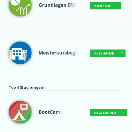
Grundlagen BWL
Kostenfrei
Meisterkursbegl…
Ab 80,66 USD
Top 4 (Buchungen)
BootCamp
Ab 275,55 USD