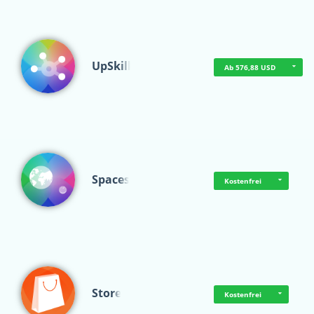
UpSkill
Ab 576,88 USD
Spaces
Kostenfrei
Store
Kostenfrei