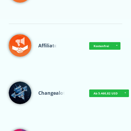
Affiliate
Kostenfrei
Changealot
Ab 5.460,82 USD