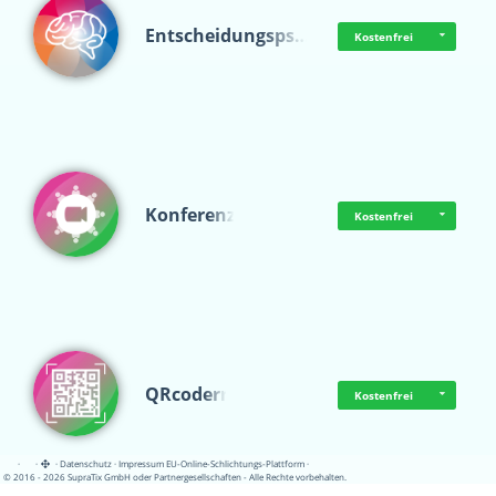
Entscheidungsps…
Kostenfrei
Konferenz
Kostenfrei
QRcoderr
Kostenfrei
·
·
·
Datenschutz
·
Impressum
EU-Online-Schlichtungs-Plattform
·
© 2016 - 2026 SupraTix GmbH oder Partnergesellschaften - Alle Rechte vorbehalten.