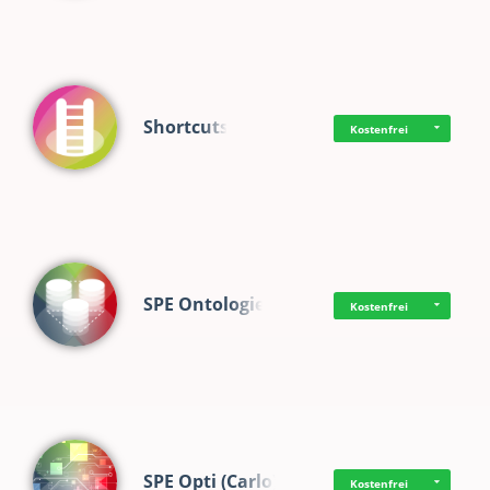
Shortcuts
Kostenfrei
SPE Ontologie
Kostenfrei
SPE Opti (Carlo)
Kostenfrei