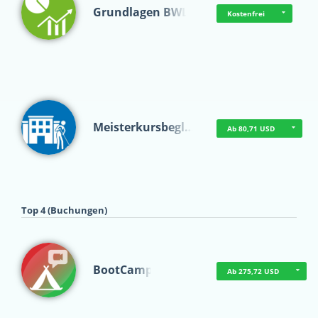
Grundlagen BWL
Kostenfrei
Meisterkursbegl…
Ab 80,71 USD
Top 4 (Buchungen)
BootCamp
Ab 275,72 USD