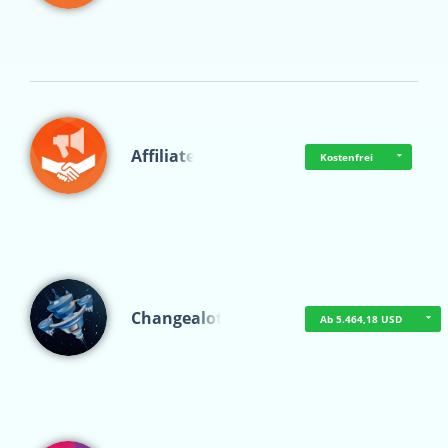
Affiliate
Kostenfrei
Changealot
Ab 5.464,18 USD