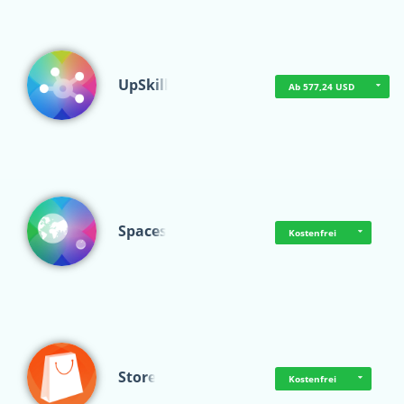
UpSkill
Ab 577,24 USD
Spaces
Kostenfrei
Store
Kostenfrei