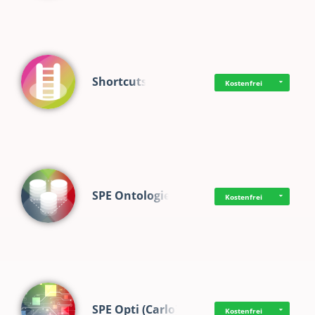
Shortcuts
Kostenfrei
SPE Ontologie
Kostenfrei
SPE Opti (Carlo)
Kostenfrei