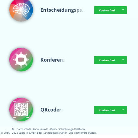
Entscheidungsps…
Kostenfrei
Konferenz
Kostenfrei
QRcoderr
Kostenfrei
·
·
·
Datenschutz
·
Impressum
EU-Online-Schlichtungs-Plattform
·
© 2016 - 2026 SupraTix GmbH oder Partnergesellschaften - Alle Rechte vorbehalten.