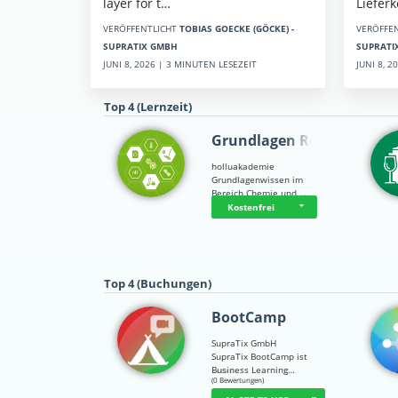
Liefer
layer for t…
VERÖFFE
VERÖFFENTLICHT
TOBIAS GOECKE (GÖCKE) -
SUPRATI
SUPRATIX GMBH
JUNI 8, 
JUNI 8, 2026 | 3 MINUTEN LESEZEIT
Top 4 (Lernzeit)
Grundlagen Rein…
holluakademie
Grundlagenwissen im
Bereich Chemie und …
Kostenfrei
Top 4 (Buchungen)
BootCamp
SupraTix GmbH
SupraTix BootCamp ist
Business Learning…
☆
☆
☆
☆
☆
(0 Bewertungen)