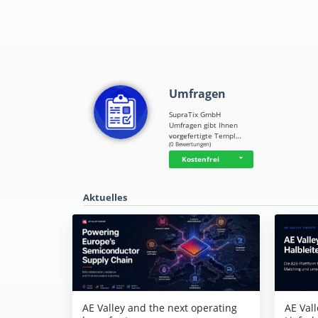
Umfragen
SupraTix GmbH
Umfragen gibt Ihnen
vorgefertigte Templ…
☆
☆
☆
☆
☆
(0 Bewertungen)
Kostenfrei
Aktuelles
AE Vall
AE Valley and the next operating