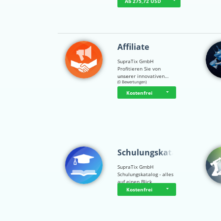
Ab 275,72 USD
Affiliate
SupraTix GmbH
Profitieren Sie von
unserer innovativen…
☆
☆
☆
☆
☆
(0 Bewertungen)
Kostenfrei
Schulungskatalog
SupraTix GmbH
Schulungskatalog - alles
auf einen Blick
Kostenfrei