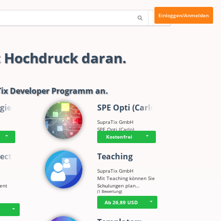
Einloggen/Anmelden
t Hochdruck daran.
ix Developer Programm
an.
gie
SPE Opti (Carlo)
SupraTix GmbH
SPE Opti (Carlo)
Kostenfrei
ect
Teaching
SupraTix GmbH
Mit Teaching können Sie
tent
Schulungen plan…
☆
☆
☆
☆
☆
(1 Bewertung)
Ab 26,89 USD
D