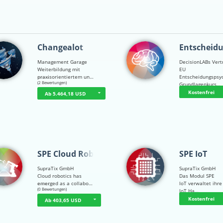
Changealot
Entscheid
Management Garage
DecisionLABs Vert
Weiterbildung mit
EU
praxisorientiertem un…
Entscheidungspsy
☆
☆
☆
☆
☆
(2 Bewertungen)
Grundlagenkurs…
Kostenfrei
Ab 5.464,18 USD
SPE Cloud Robot…
SPE IoT
SupraTix GmbH
SupraTix GmbH
Cloud robotics has
Das Modul SPE
emerged as a collabo…
IoT verwaltet ihre
☆
☆
☆
☆
☆
(0 Bewertungen)
IoT Ha…
Kostenfrei
Ab 403,65 USD