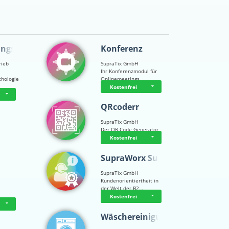
ungsps…
Konferenz
rieb
SupraTix GmbH
Ihr Konferenzmodul für
chologie
Onlinemeetings
Kostenfrei
QRcoderr
SupraTix GmbH
Der QR-Code Generator
Kostenfrei
SupraWorx Suppo…
SupraTix GmbH
Kundenorientiertheit in
der Welt der B2…
Kostenfrei
Wäschereinigung…