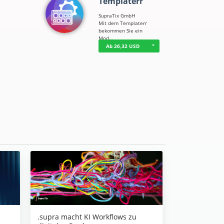
Templaterr
SupraTix GmbH
Mit dem Templaterr
bekommen Sie ein
Mod…
Ab 26,32 USD
.supra macht KI Workflows zu