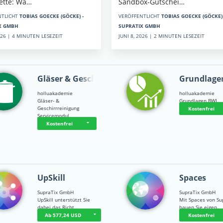
Sandbox-Gutschei…
kette: Wa…
VERÖFFENTLICHT
TOBIAS GOECKE (GÖCKE) 
NTLICHT
TOBIAS GOECKE (GÖCKE) -
SUPRATIX GMBH
X GMBH
JUNI 8, 2026 | 2 MINUTEN LESEZEIT
2026 | 4 MINUTEN LESEZEIT
Gläser & Geschi…
Grundlage
holluakademie
holluakademie
Gläser- &
Grundlagen BWL
Geschirrreinigung
Kostenfrei
Servicemodul
Kostenfrei
UpSkill
Spaces
SupraTix GmbH
SupraTix GmbH
UpSkill unterstützt Sie
Mit Spaces von Su
dabei das Richt…
bauen Sie eigen…
Ab 577,24 USD
Kostenfrei