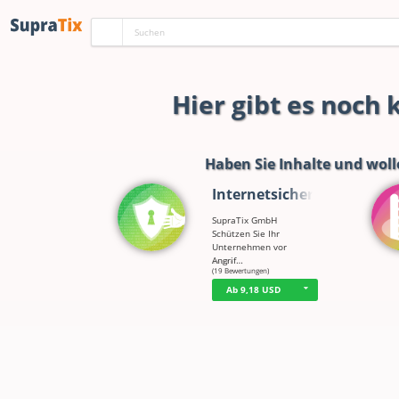
Hier gibt es noch
Haben Sie Inhalte und woll
Internetsicherh…
SupraTix GmbH
Schützen Sie Ihr
Unternehmen vor
Angrif…
☆
☆
☆
☆
☆
(19 Bewertungen)
Ab 9,18 USD