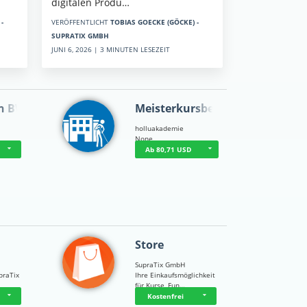
digitalen Produ…
-
VERÖFFENTLICHT
TOBIAS GOECKE (GÖCKE) -
SUPRATIX GMBH
JUNI 6, 2026 | 3 MINUTEN LESEZEIT
n BWL
Meisterkursbegl…
holluakademie
None
Ab 80,71 USD
Store
SupraTix GmbH
praTix
Ihre Einkaufsmöglichkeit
für Kurse, Fun…
Kostenfrei