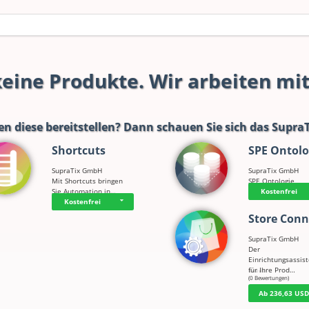
 keine Produkte. Wir arbeiten mi
en diese bereitstellen? Dann schauen Sie sich das
SupraT
Shortcuts
SPE Ontolo
SupraTix GmbH
SupraTix GmbH
Mit Shortcuts bringen
SPE Ontologie
Sie Automation in…
Kostenfrei
Kostenfrei
Store Conn
SupraTix GmbH
Der
Einrichtungsassis
für Ihre Prod…
☆
☆
☆
☆
☆
(0 Bewertungen)
Ab 236,63 US