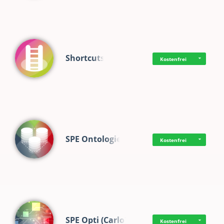
Shortcuts
Kostenfrei
SPE Ontologie
Kostenfrei
SPE Opti (Carlo)
Kostenfrei