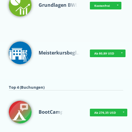
Grundlagen BWL
Kostenfrei
Meisterkursbegl…
Ab 80,89 USD
Top 4 (Buchungen)
BootCamp
Ab 276,35 USD