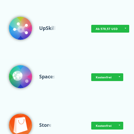
UpSkill
Ab 578,57 USD
Spaces
Kostenfrei
Store
Kostenfrei