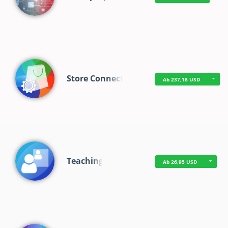
Store Connect
Ab 237,18 USD
Teaching
Ab 26,95 USD