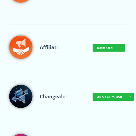
Affiliate
Kostenfrei
Changealot
Ab 5.476,75 USD