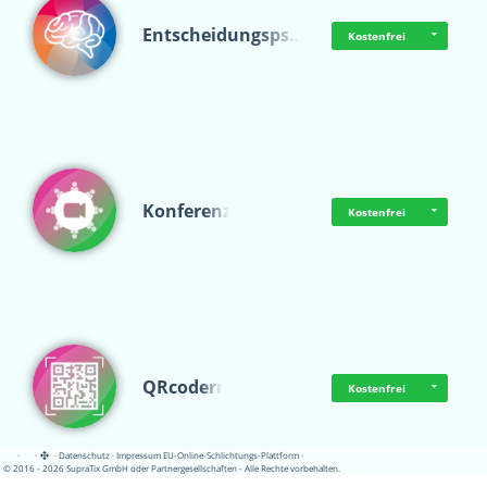
Entscheidungsps…
Kostenfrei
Konferenz
Kostenfrei
QRcoderr
Kostenfrei
·
·
·
Datenschutz
·
Impressum
EU-Online-Schlichtungs-Plattform
·
© 2016 - 2026 SupraTix GmbH oder Partnergesellschaften - Alle Rechte vorbehalten.