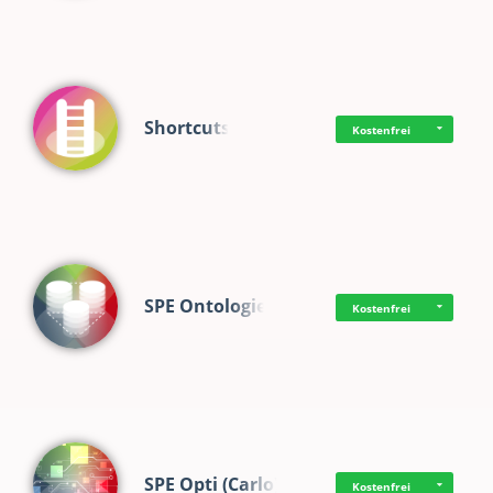
Shortcuts
Kostenfrei
SPE Ontologie
Kostenfrei
SPE Opti (Carlo)
Kostenfrei