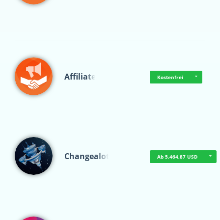
Affiliate
Kostenfrei
Changealot
Ab 5.464,87 USD