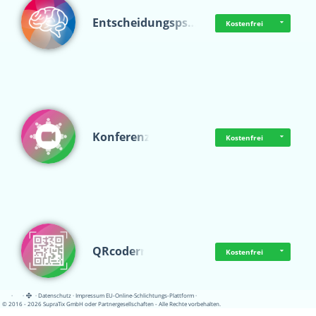
Entscheidungsps…
Kostenfrei
Konferenz
Kostenfrei
QRcoderr
Kostenfrei
·
·
·
Datenschutz
·
Impressum
EU-Online-Schlichtungs-Plattform
·
© 2016 - 2026 SupraTix GmbH oder Partnergesellschaften - Alle Rechte vorbehalten.