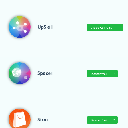
UpSkill
Ab 577,31 USD
Spaces
Kostenfrei
Store
Kostenfrei