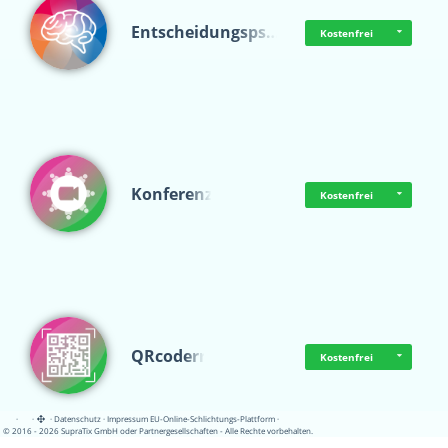
Entscheidungsps…
Kostenfrei
Konferenz
Kostenfrei
QRcoderr
Kostenfrei
·
·
·
Datenschutz
·
Impressum
EU-Online-Schlichtungs-Plattform
·
© 2016 - 2026 SupraTix GmbH oder Partnergesellschaften - Alle Rechte vorbehalten.