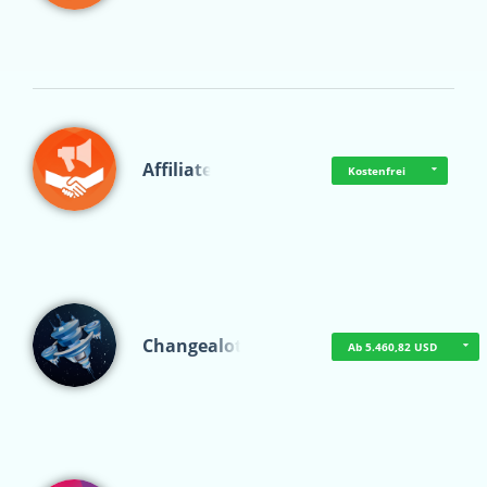
Affiliate
Kostenfrei
Changealot
Ab 5.460,82 USD