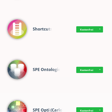
Shortcuts
Kostenfrei
SPE Ontologie
Kostenfrei
SPE Opti (Carlo)
Kostenfrei