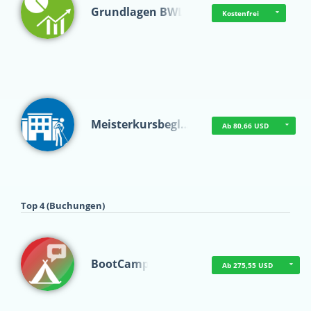
Grundlagen BWL
Kostenfrei
Meisterkursbegl…
Ab 80,66 USD
Top 4 (Buchungen)
BootCamp
Ab 275,55 USD