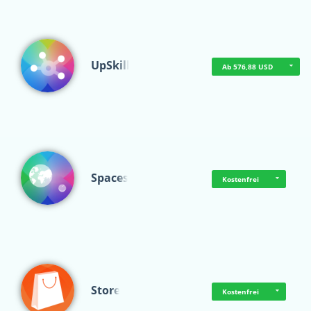
UpSkill
Ab 576,88 USD
Spaces
Kostenfrei
Store
Kostenfrei