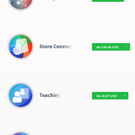
Store Connect
Ab 236,49 USD
Teaching
Ab 26,87 USD