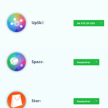
UpSkill
Ab 575,29 USD
Spaces
Kostenfrei
Store
Kostenfrei