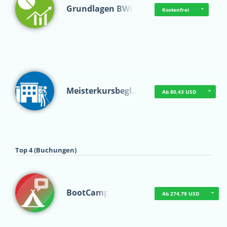
Grundlagen BWL
Kostenfrei
Meisterkursbegl…
Ab 80,43 USD
Top 4 (Buchungen)
BootCamp
Ab 274,79 USD