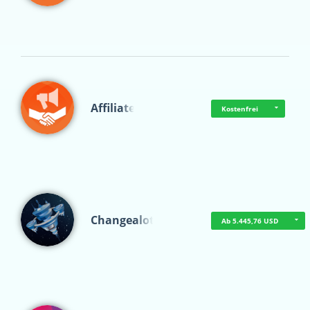
Affiliate
Kostenfrei
Changealot
Ab 5.445,76 USD