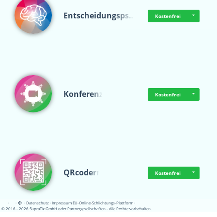
Entscheidungsps…
Kostenfrei
Konferenz
Kostenfrei
QRcoderr
Kostenfrei
·
·
·
Datenschutz
·
Impressum
EU-Online-Schlichtungs-Plattform
·
© 2016 - 2026 SupraTix GmbH oder Partnergesellschaften - Alle Rechte vorbehalten.