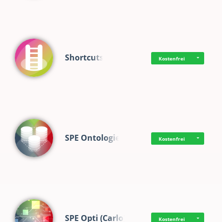
Shortcuts
Kostenfrei
SPE Ontologie
Kostenfrei
SPE Opti (Carlo)
Kostenfrei