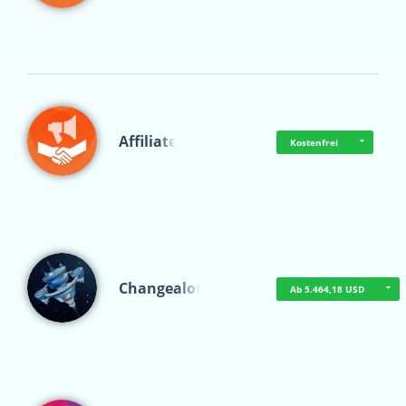
Affiliate
Kostenfrei
Changealot
Ab 5.464,18 USD