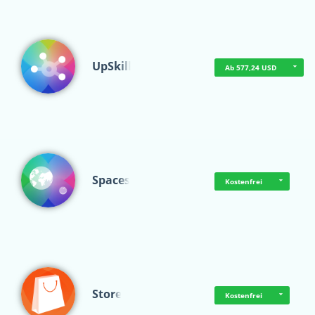
UpSkill
Ab 577,24 USD
Spaces
Kostenfrei
Store
Kostenfrei