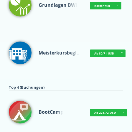
Grundlagen BWL
Kostenfrei
Meisterkursbegl…
Ab 80,71 USD
Top 4 (Buchungen)
BootCamp
Ab 275,72 USD