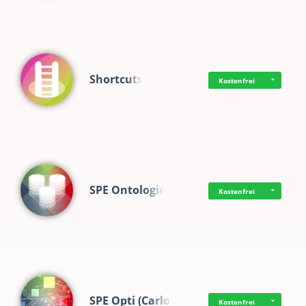
Shortcuts
Kostenfrei
SPE Ontologie
Kostenfrei
SPE Opti (Carlo)
Kostenfrei