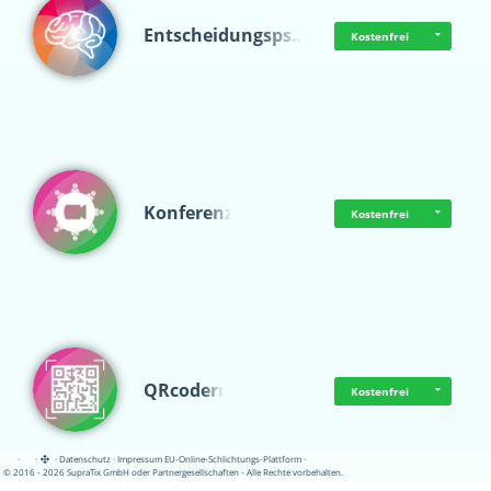
Entscheidungsps…
Kostenfrei
Konferenz
Kostenfrei
QRcoderr
Kostenfrei
·
·
·
Datenschutz
·
Impressum
EU-Online-Schlichtungs-Plattform
·
© 2016 - 2026 SupraTix GmbH oder Partnergesellschaften - Alle Rechte vorbehalten.