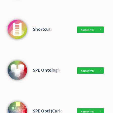
Shortcuts
Kostenfrei
SPE Ontologie
Kostenfrei
SPE Opti (Carlo)
Kostenfrei