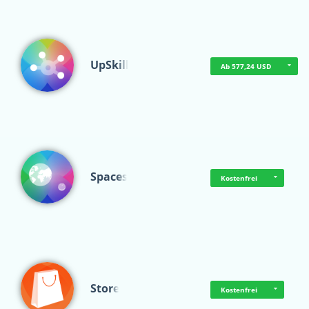
UpSkill
Ab 577,24 USD
Spaces
Kostenfrei
Store
Kostenfrei