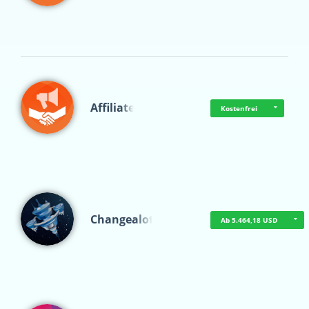
Affiliate
Kostenfrei
Changealot
Ab 5.464,18 USD