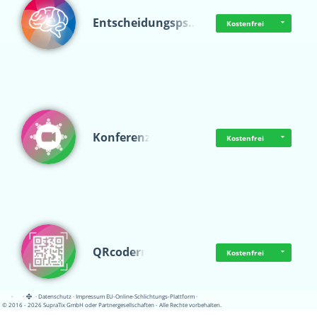
Entscheidungsps…
Kostenfrei
Konferenz
Kostenfrei
QRcoderr
Kostenfrei
·
·
·
Datenschutz
·
Impressum
EU-Online-Schlichtungs-Plattform
·
© 2016 - 2026 SupraTix GmbH oder Partnergesellschaften - Alle Rechte vorbehalten.