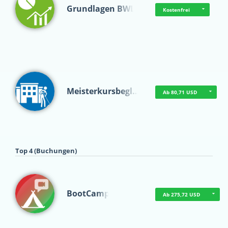
Grundlagen BWL
Kostenfrei
Meisterkursbegl…
Ab 80,71 USD
Top 4 (Buchungen)
BootCamp
Ab 275,72 USD