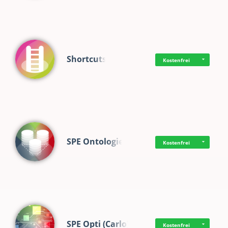
Shortcuts
Kostenfrei
SPE Ontologie
Kostenfrei
SPE Opti (Carlo)
Kostenfrei