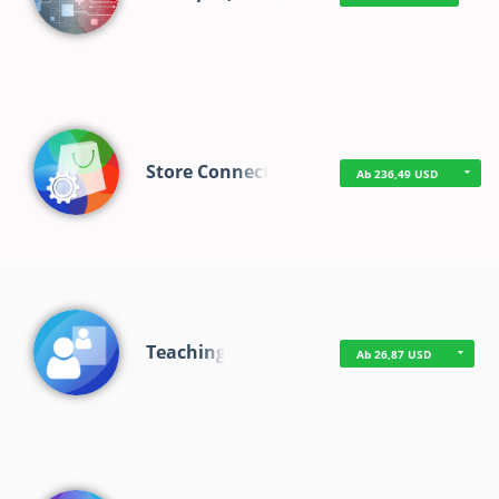
Store Connect
Ab 236,49 USD
Teaching
Ab 26,87 USD