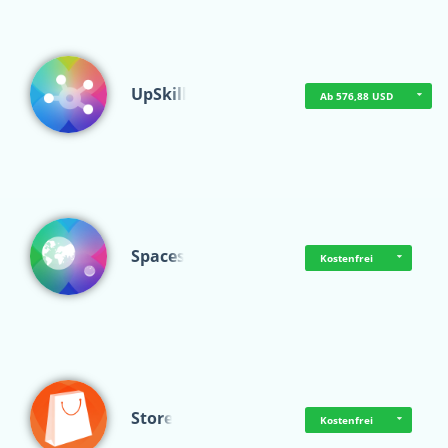
UpSkill
Ab 576,88 USD
Spaces
Kostenfrei
Store
Kostenfrei