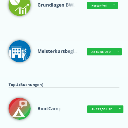
Grundlagen BWL
Kostenfrei
Meisterkursbegl…
Ab 80,66 USD
Top 4 (Buchungen)
BootCamp
Ab 275,55 USD