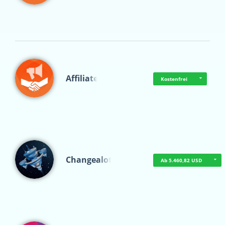
Affiliate
Kostenfrei
Changealot
Ab 5.460,82 USD