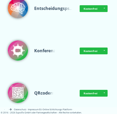
Entscheidungsps…
Kostenfrei
Konferenz
Kostenfrei
QRcoderr
Kostenfrei
·
·
·
Datenschutz
·
Impressum
EU-Online-Schlichtungs-Plattform
·
© 2016 - 2026 SupraTix GmbH oder Partnergesellschaften - Alle Rechte vorbehalten.