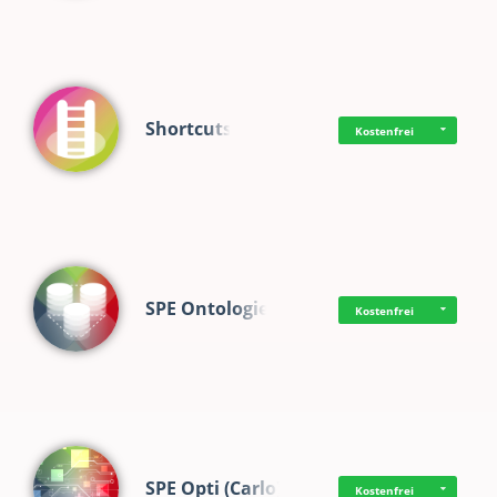
Shortcuts
Kostenfrei
SPE Ontologie
Kostenfrei
SPE Opti (Carlo)
Kostenfrei