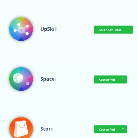
UpSkill
Ab 577,94 USD
Spaces
Kostenfrei
Store
Kostenfrei