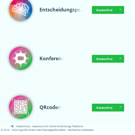
Entscheidungsps…
Kostenfrei
Konferenz
Kostenfrei
QRcoderr
Kostenfrei
·
·
·
Datenschutz
·
Impressum
EU-Online-Schlichtungs-Plattform
·
© 2016 - 2026 SupraTix GmbH oder Partnergesellschaften - Alle Rechte vorbehalten.