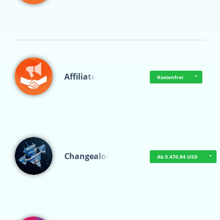
Affiliate
Kostenfrei
Changealot
Ab 5.470,84 USD