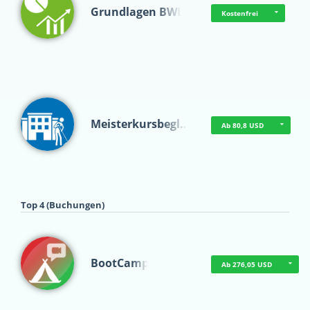
Grundlagen BWL
Kostenfrei
Meisterkursbegl…
Ab 80,8 USD
Top 4 (Buchungen)
BootCamp
Ab 276,05 USD