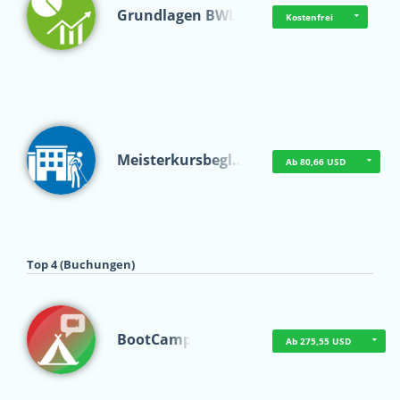
Grundlagen BWL
Kostenfrei
Meisterkursbegl…
Ab 80,66 USD
Top 4 (Buchungen)
BootCamp
Ab 275,55 USD