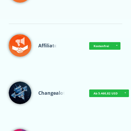
Affiliate
Kostenfrei
Changealot
Ab 5.460,82 USD