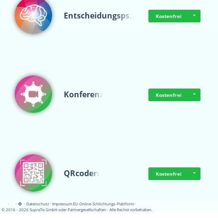
Entscheidungsps…
Kostenfrei
Konferenz
Kostenfrei
QRcoderr
Kostenfrei
·
·
·
Datenschutz
·
Impressum
EU-Online-Schlichtungs-Plattform
·
© 2016 - 2026 SupraTix GmbH oder Partnergesellschaften - Alle Rechte vorbehalten.