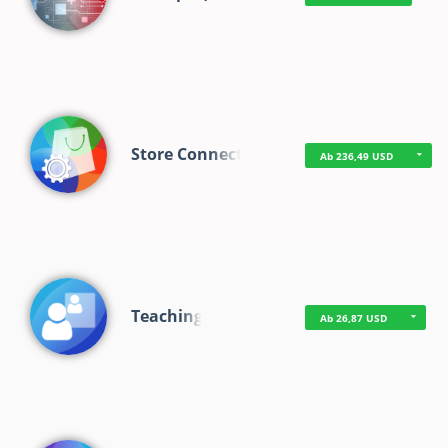
Store Connect
Ab 236,49 USD
Teaching
Ab 26,87 USD