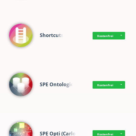
Shortcuts
Kostenfrei
SPE Ontologie
Kostenfrei
SPE Opti (Carlo)
Kostenfrei