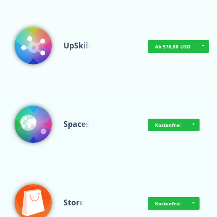
UpSkill
Ab 576,88 USD
Spaces
Kostenfrei
Store
Kostenfrei