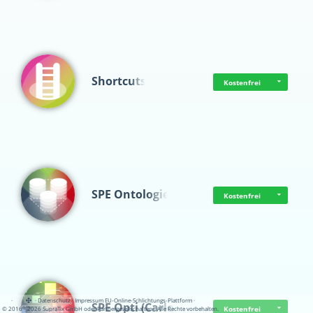
Shortcuts
Kostenfrei
SPE Ontologie
Kostenfrei
·
·
·
Datenschutz
·
Impressum
EU-Online-Schlichtungs-Plattform
·
SPE Opti (Carlo)
Kostenfrei
© 2016 - 2026 SupraTix GmbH oder Partnergesellschaften - Alle Rechte vorbehalten.