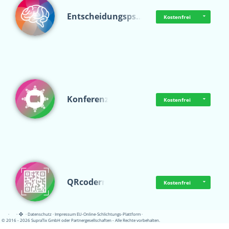
Entscheidungsps…
Kostenfrei
Konferenz
Kostenfrei
QRcoderr
Kostenfrei
·
·
·
Datenschutz
·
Impressum
EU-Online-Schlichtungs-Plattform
·
© 2016 - 2026 SupraTix GmbH oder Partnergesellschaften - Alle Rechte vorbehalten.