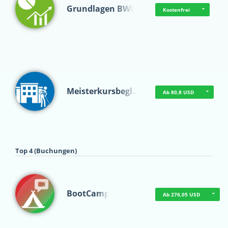
Grundlagen BWL
Kostenfrei
Meisterkursbegl…
Ab 80,8 USD
Top 4 (Buchungen)
BootCamp
Ab 276,05 USD