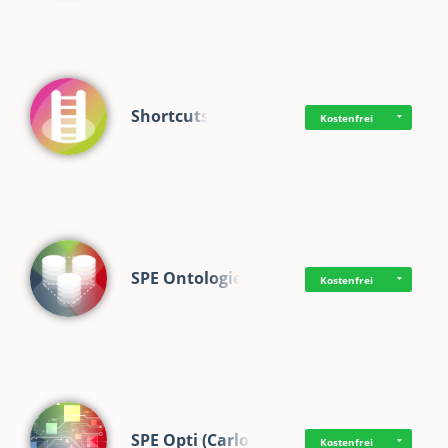
Shortcuts
Kostenfrei
SPE Ontologie
Kostenfrei
SPE Opti (Carlo)
Kostenfrei