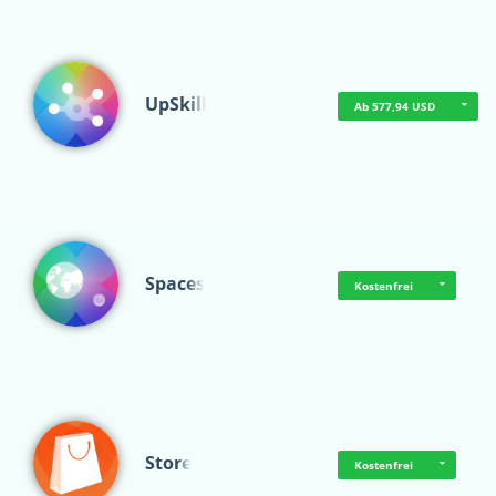
UpSkill
Ab 577,94 USD
Spaces
Kostenfrei
Store
Kostenfrei