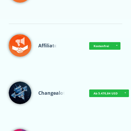
Affiliate
Kostenfrei
Changealot
Ab 5.470,84 USD