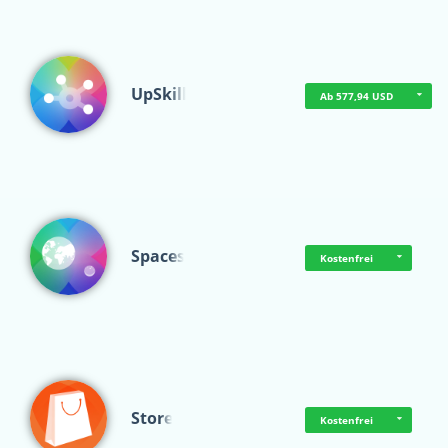
UpSkill
Ab 577,94 USD
Spaces
Kostenfrei
Store
Kostenfrei