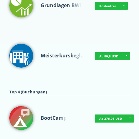
Grundlagen BWL
Kostenfrei
Meisterkursbegl…
Ab 80,8 USD
Top 4 (Buchungen)
BootCamp
Ab 276,05 USD