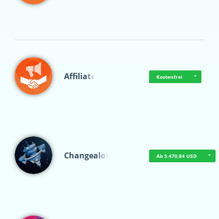
Affiliate
Kostenfrei
Changealot
Ab 5.470,84 USD