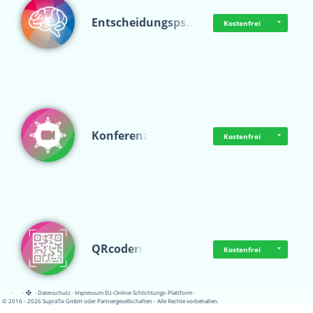
Entscheidungsps…
Kostenfrei
Konferenz
Kostenfrei
QRcoderr
Kostenfrei
·
·
·
Datenschutz
·
Impressum
EU-Online-Schlichtungs-Plattform
·
© 2016 - 2026 SupraTix GmbH oder Partnergesellschaften - Alle Rechte vorbehalten.