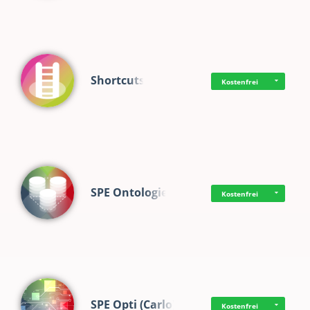
Shortcuts
Kostenfrei
SPE Ontologie
Kostenfrei
SPE Opti (Carlo)
Kostenfrei