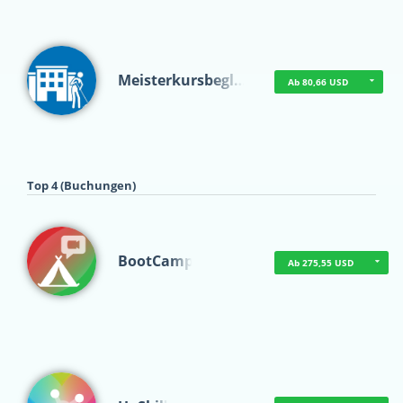
Meisterkursbegl…
Ab 80,66 USD
Top 4 (Buchungen)
BootCamp
Ab 275,55 USD