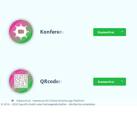
Konferenz
Kostenfrei
QRcoderr
Kostenfrei
·
·
·
Datenschutz
·
Impressum
EU-Online-Schlichtungs-Plattform
·
© 2016 - 2026 SupraTix GmbH oder Partnergesellschaften - Alle Rechte vorbehalten.
Schulungskatalog
Kostenfrei