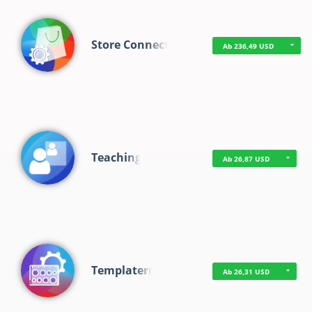
Store Connect
Ab 236,49 USD
Teaching
Ab 26,87 USD
Templaterr
Ab 26,31 USD