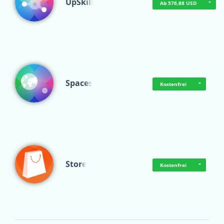
UpSkill
Ab 576,88 USD
Spaces
Kostenfrei
Store
Kostenfrei