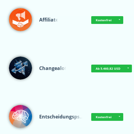
Affiliate
Kostenfrei
Changealot
Ab 5.460,82 USD
Entscheidungsps…
Kostenfrei