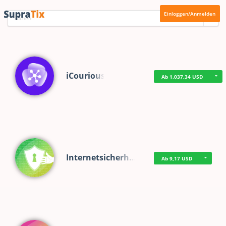
Einloggen/Anmelden
iCourious
Ab 1.037,34 USD
Internetsicherh…
Ab 9,17 USD