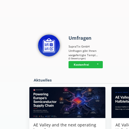
Umfragen
SupraTix GmbH
Umfragen gibt Ihnen
vorgefertigte Templ…
☆
☆
☆
☆
☆
(0 Bewertungen)
Kostenfrei
Aktuelles
AE Vall
AE Valley and the next operating