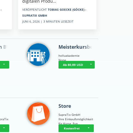
digitalen Produ…
-
VERÖFFENTLICHT
TOBIAS GOECKE (GÖCKE) -
SUPRATIX GMBH
JUNI 6, 2026 | 3 MINUTEN LESEZEIT
n BWL
Meisterkursbegl…
holluakademie
None
Ab 80,89 USD
Store
SupraTix GmbH
praTix
Ihre Einkaufsmöglichkeit
für Kurse, Fun…
Kostenfrei