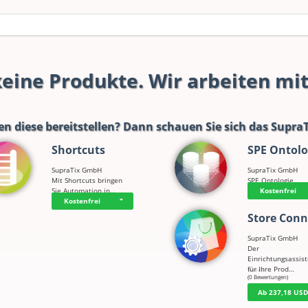
 keine Produkte. Wir arbeiten mi
en diese bereitstellen? Dann schauen Sie sich das
SupraT
Shortcuts
SPE Ontolo
SupraTix GmbH
SupraTix GmbH
Mit Shortcuts bringen
SPE Ontologie
Sie Automation in…
Kostenfrei
Kostenfrei
Store Conn
SupraTix GmbH
Der
Einrichtungsassis
für Ihre Prod…
☆
☆
☆
☆
☆
(0 Bewertungen)
Ab 237,18 US