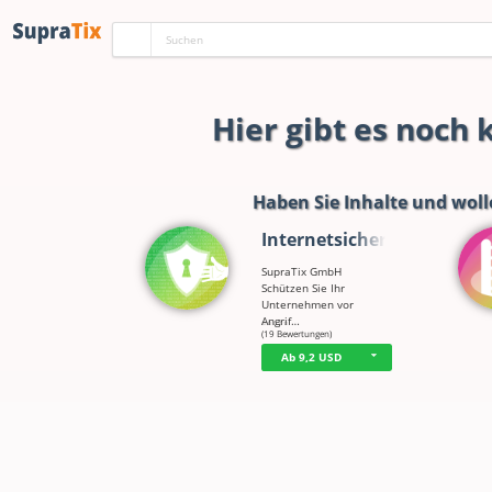
Hier gibt es noch
Haben Sie Inhalte und woll
Internetsicherh…
SupraTix GmbH
Schützen Sie Ihr
Unternehmen vor
Angrif…
☆
☆
☆
☆
☆
(19 Bewertungen)
Ab 9,2 USD