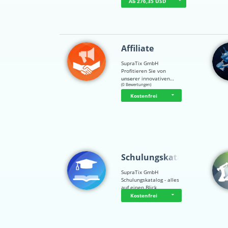
Ab 276,35 USD
Affiliate
SupraTix GmbH
Profitieren Sie von
unserer innovativen…
☆
☆
☆
☆
☆
(0 Bewertungen)
Kostenfrei
Schulungskatalog
SupraTix GmbH
Schulungskatalog - alles
auf einen Blick
Kostenfrei