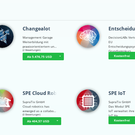
Changealot
Entscheid
Management Garage
DecisionLABs Vert
Weiterbildung mit
EU
praxisorientiertem un…
Entscheidungspsy
☆
☆
☆
☆
☆
(2 Bewertungen)
Grundlagenkurs…
Kostenfrei
Ab 5.476,75 USD
SPE Cloud Robot…
SPE IoT
SupraTix GmbH
SupraTix GmbH
Cloud robotics has
Das Modul SPE
emerged as a collabo…
IoT verwaltet ihre
☆
☆
☆
☆
☆
(0 Bewertungen)
IoT Ha…
Kostenfrei
Ab 404,57 USD