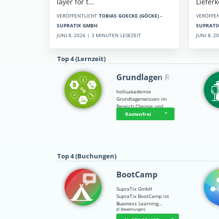
Liefer
layer for t…
VERÖFFE
VERÖFFENTLICHT
TOBIAS GOECKE (GÖCKE) -
SUPRATI
SUPRATIX GMBH
JUNI 8, 
JUNI 8, 2026 | 3 MINUTEN LESEZEIT
Top 4 (Lernzeit)
Grundlagen Rein…
holluakademie
Grundlagenwissen im
Bereich Chemie und …
Kostenfrei
Top 4 (Buchungen)
BootCamp
SupraTix GmbH
SupraTix BootCamp ist
Business Learning…
☆
☆
☆
☆
☆
(0 Bewertungen)