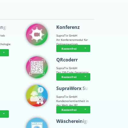
ungsps…
Konferenz
rieb
SupraTix GmbH
Ihr Konferenzmodul für
chologie
Onlinemeetings
Kostenfrei
QRcoderr
SupraTix GmbH
Der QR-Code Generator
Kostenfrei
SupraWorx Suppo…
SupraTix GmbH
Kundenorientiertheit in
der Welt der B2…
Kostenfrei
Wäschereinigung…