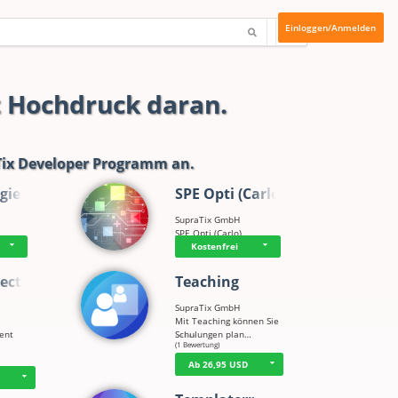
Einloggen/Anmelden
t Hochdruck daran.
ix Developer Programm
an.
gie
SPE Opti (Carlo)
SupraTix GmbH
SPE Opti (Carlo)
Kostenfrei
ect
Teaching
SupraTix GmbH
Mit Teaching können Sie
tent
Schulungen plan…
☆
☆
☆
☆
☆
(1 Bewertung)
Ab 26,95 USD
D