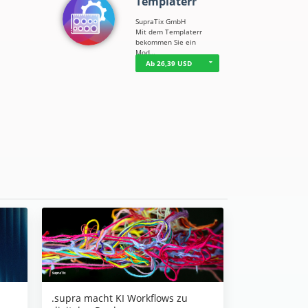
Templaterr
SupraTix GmbH
Mit dem Templaterr
bekommen Sie ein
Mod…
Ab 26,39 USD
.supra macht KI Workflows zu