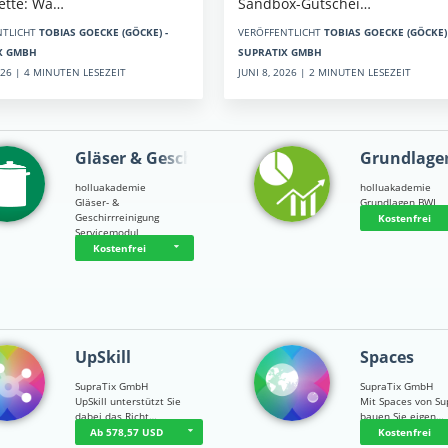
Sandbox-Gutschei…
kette: Wa…
VERÖFFENTLICHT
TOBIAS GOECKE (GÖCKE) 
NTLICHT
TOBIAS GOECKE (GÖCKE) -
SUPRATIX GMBH
X GMBH
JUNI 8, 2026 | 2 MINUTEN LESEZEIT
2026 | 4 MINUTEN LESEZEIT
Gläser & Geschi…
Grundlage
holluakademie
holluakademie
Gläser- &
Grundlagen BWL
Geschirrreinigung
Kostenfrei
Servicemodul
Kostenfrei
UpSkill
Spaces
SupraTix GmbH
SupraTix GmbH
UpSkill unterstützt Sie
Mit Spaces von Su
dabei das Richt…
bauen Sie eigen…
Ab 578,57 USD
Kostenfrei