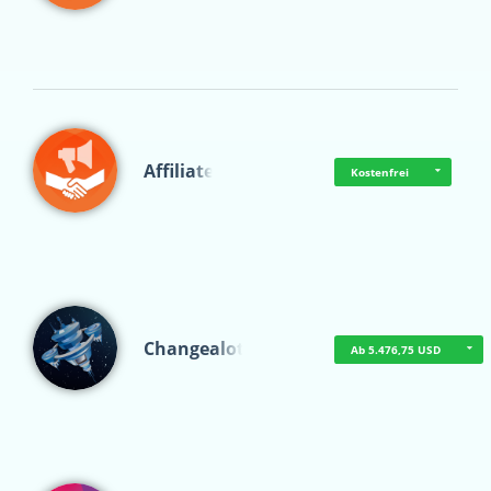
Affiliate
Kostenfrei
Changealot
Ab 5.476,75 USD