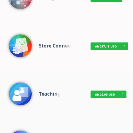
Store Connect
Ab 237,18 USD
Teaching
Ab 26,95 USD