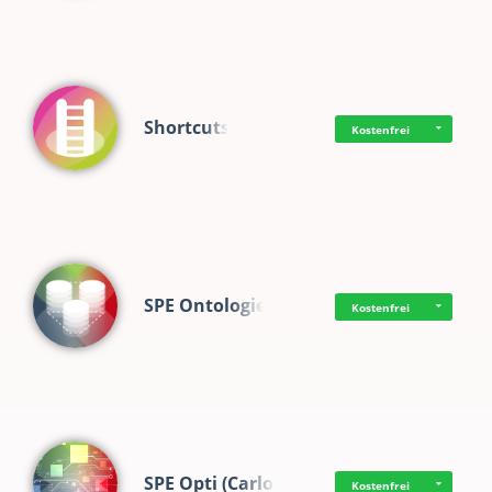
Shortcuts
Kostenfrei
SPE Ontologie
Kostenfrei
SPE Opti (Carlo)
Kostenfrei