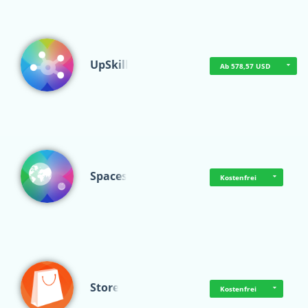
UpSkill
Ab 578,57 USD
Spaces
Kostenfrei
Store
Kostenfrei