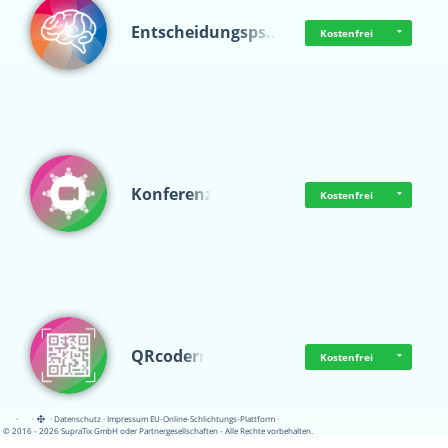
Entscheidungsps…
Kostenfrei
Konferenz
Kostenfrei
QRcoderr
Kostenfrei
·
·
·
Datenschutz
·
Impressum
EU-Online-Schlichtungs-Plattform
·
© 2016 - 2026 SupraTix GmbH oder Partnergesellschaften - Alle Rechte vorbehalten.