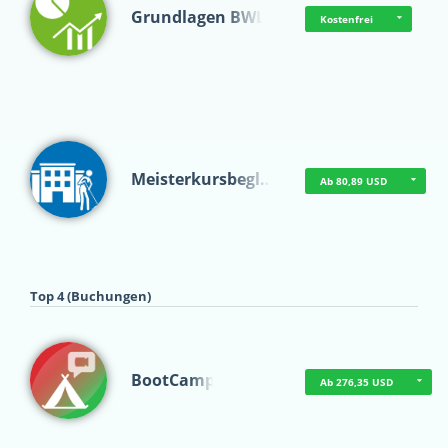
Grundlagen BWL
Kostenfrei
Meisterkursbegl…
Ab 80,89 USD
Top 4 (Buchungen)
BootCamp
Ab 276,35 USD