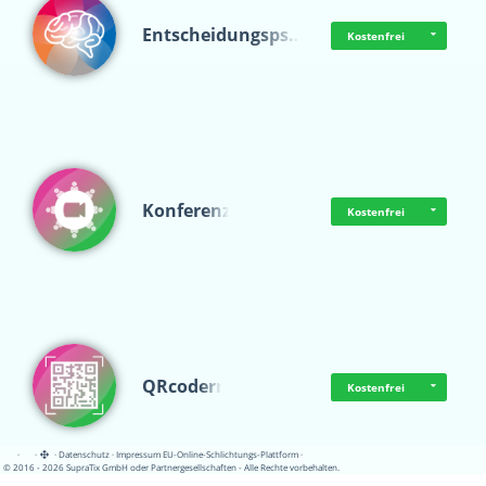
Entscheidungsps…
Kostenfrei
Konferenz
Kostenfrei
QRcoderr
Kostenfrei
·
·
·
Datenschutz
·
Impressum
EU-Online-Schlichtungs-Plattform
·
© 2016 - 2026 SupraTix GmbH oder Partnergesellschaften - Alle Rechte vorbehalten.