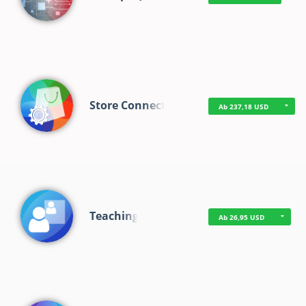
Store Connect
Ab 237,18 USD
Teaching
Ab 26,95 USD