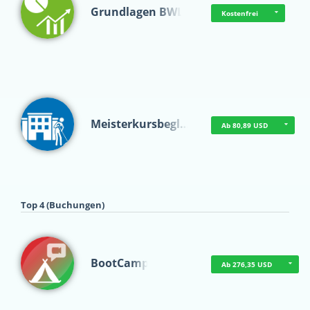
Grundlagen BWL
Kostenfrei
Meisterkursbegl…
Ab 80,89 USD
Top 4 (Buchungen)
BootCamp
Ab 276,35 USD