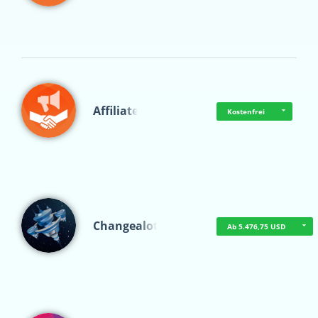
Affiliate
Kostenfrei
Changealot
Ab 5.476,75 USD