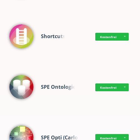
Shortcuts
Kostenfrei
SPE Ontologie
Kostenfrei
SPE Opti (Carlo)
Kostenfrei