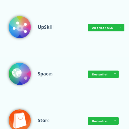
UpSkill
Ab 578,57 USD
Spaces
Kostenfrei
Store
Kostenfrei