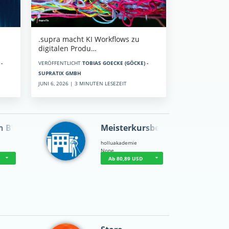
.supra macht KI Workflows zu
digitalen Produ…
-
VERÖFFENTLICHT
TOBIAS GOECKE (GÖCKE) -
SUPRATIX GMBH
JUNI 6, 2026 | 3 MINUTEN LESEZEIT
n BWL
Meisterkursbegl…
holluakademie
None
Ab 80,89 USD