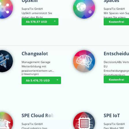
UpSkill
Spaces
SupraTix GmbH
SupraTix GmbH
UpSkill unterstützt Sie
Mit Spaces von Su
dabei das Richt…
bauen Sie eigen…
Ab 578,57 USD
Kostenfrei
Changealot
Entscheid
Management Garage
DecisionLABs Vert
Weiterbildung mit
EU
praxisorientiertem un…
Entscheidungspsy
☆
☆
☆
☆
☆
(2 Bewertungen)
Grundlagenkurs…
Kostenfrei
Ab 5.476,75 USD
SPE Cloud Robot…
SPE IoT
SupraTix GmbH
SupraTix GmbH
Cloud robotics has
Das Modul SPE