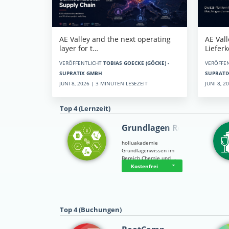
AE Vall
AE Valley and the next operating
Liefer
layer for t…
VERÖFFE
VERÖFFENTLICHT
TOBIAS GOECKE (GÖCKE) -
SUPRATI
SUPRATIX GMBH
JUNI 8, 
JUNI 8, 2026 | 3 MINUTEN LESEZEIT
Top 4 (Lernzeit)
Grundlagen Rein…
holluakademie
Grundlagenwissen im
Bereich Chemie und …
Kostenfrei
Top 4 (Buchungen)