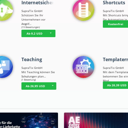
Internetsicherh…
Shortcuts
SupraTix GmbH
SupraTix GmbH
Schützen Sie Ihr
Mit Shortcuts bri
Unternehmen vor
Sie Automation i
Angrif…
Kostenfrei
☆
☆
☆
☆
☆
(19 Bewertungen)
Ab 9,2 USD
Teaching
Templater
SupraTix GmbH
SupraTix GmbH
Mit Teaching können Sie
Mit dem Template
Schulungen plan…
bekommen Sie ei
☆
☆
☆
☆
☆
(1 Bewertung)
Mod…
Ab 26,39 USD
Ab 26,95 USD