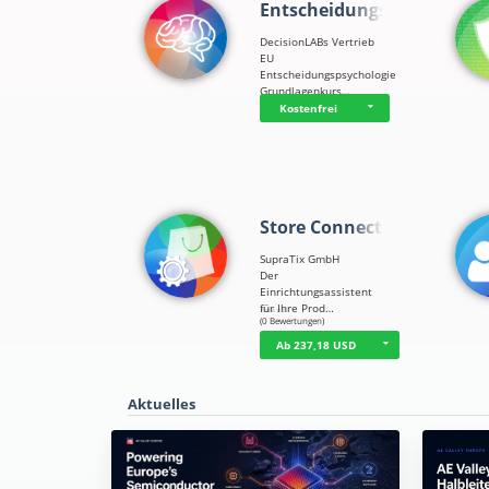
Entscheidungsps…
DecisionLABs Vertrieb
EU
Entscheidungspsychologie
Grundlagenkurs…
Kostenfrei
Store Connect
SupraTix GmbH
Der
Einrichtungsassistent
für Ihre Prod…
☆
☆
☆
☆
☆
(0 Bewertungen)
Ab 237,18 USD
Aktuelles