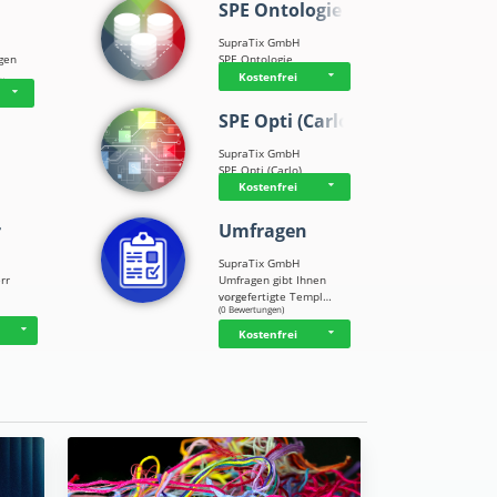
SPE Ontologie
SupraTix GmbH
ngen
SPE Ontologie
n…
Kostenfrei
SPE Opti (Carlo)
SupraTix GmbH
SPE Opti (Carlo)
Kostenfrei
r
Umfragen
SupraTix GmbH
rr
Umfragen gibt Ihnen
n
vorgefertigte Templ…
☆
☆
☆
☆
☆
(0 Bewertungen)
Kostenfrei