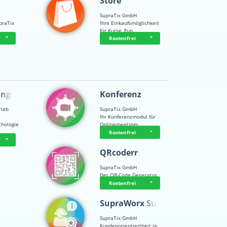
Store
SupraTix GmbH
praTix
Ihre Einkaufsmöglichkeit
für Kurse, Fun…
Kostenfrei
ungsps…
Konferenz
rieb
SupraTix GmbH
Ihr Konferenzmodul für
chologie
Onlinemeetings
Kostenfrei
QRcoderr
SupraTix GmbH
Der QR-Code Generator
Kostenfrei
SupraWorx Suppo…
SupraTix GmbH
Kundenorientiertheit in