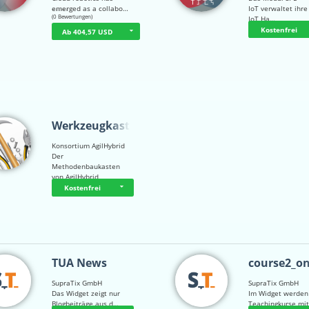
emerged as a collabo…
IoT verwaltet ihre
☆
☆
☆
☆
☆
(0 Bewertungen)
IoT Ha…
Kostenfrei
Ab 404,57 USD
Werkzeugkasten
Konsortium AgilHybrid
Der
Methodenbaukasten
von AgilHybrid
Kostenfrei
TUA News
course2_o
SupraTix GmbH
SupraTix GmbH
Das Widget zeigt nur
Im Widget werden
Blogbeiträge aus d…
Teachingkurse mi