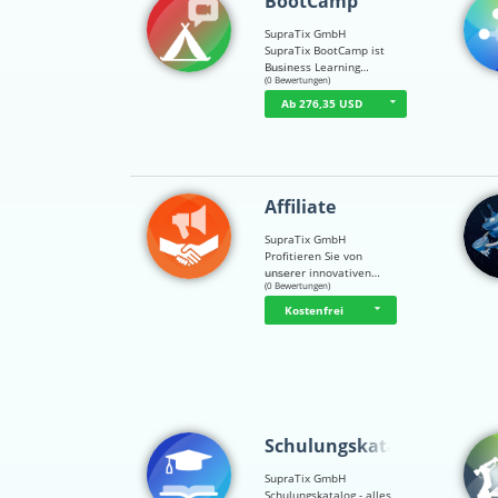
BootCamp
SupraTix GmbH
SupraTix BootCamp ist
Business Learning…
☆
☆
☆
☆
☆
(0 Bewertungen)
Ab 276,35 USD
Affiliate
SupraTix GmbH
Profitieren Sie von
unserer innovativen…
☆
☆
☆
☆
☆
(0 Bewertungen)
Kostenfrei
Schulungskatalog
SupraTix GmbH
Schulungskatalog - alles