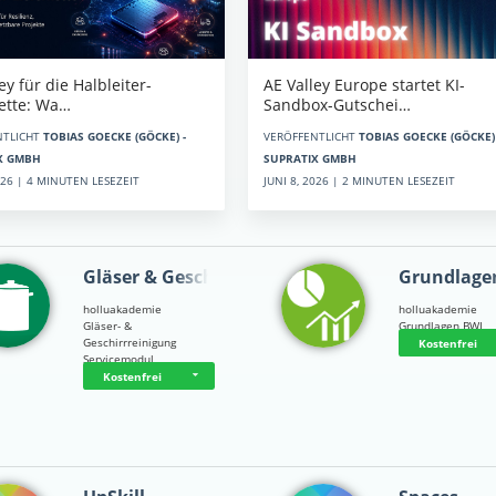
AE Valley Europe startet KI-
ey für die Halbleiter-
Sandbox-Gutschei…
kette: Wa…
VERÖFFENTLICHT
TOBIAS GOECKE (GÖCKE) 
NTLICHT
TOBIAS GOECKE (GÖCKE) -
SUPRATIX GMBH
X GMBH
JUNI 8, 2026 | 2 MINUTEN LESEZEIT
2026 | 4 MINUTEN LESEZEIT
Gläser & Geschi…
Grundlage
holluakademie
holluakademie
Gläser- &
Grundlagen BWL
Geschirrreinigung
Kostenfrei
Servicemodul
Kostenfrei