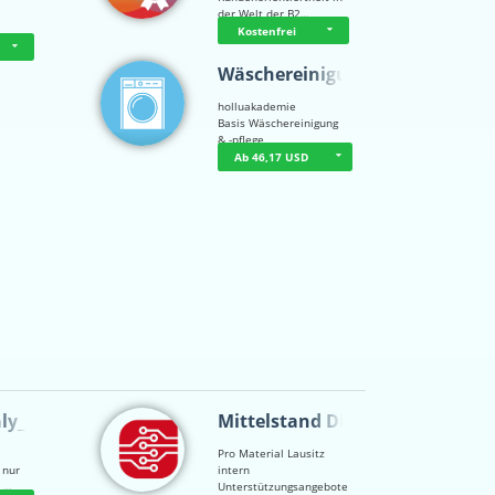
der Welt der B2…
Kostenfrei
Wäschereinigung…
holluakademie
Basis Wäschereinigung
& -pflege
Ab 46,17 USD
nly_te…
Mittelstand Dig…
Pro Material Lausitz
 nur
intern
t …
Unterstützungsangebote