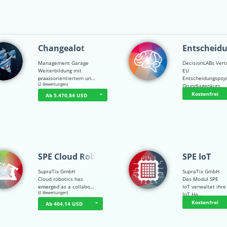
Changealot
Entscheid
Management Garage
DecisionLABs Vert
Weiterbildung mit
EU
praxisorientiertem un…
Entscheidungspsy
☆
☆
☆
☆
☆
(2 Bewertungen)
Grundlagenkurs…
Kostenfrei
Ab 5.470,84 USD
SPE Cloud Robot…
SPE IoT
SupraTix GmbH
SupraTix GmbH
Cloud robotics has
Das Modul SPE
emerged as a collabo…
IoT verwaltet ihre
☆
☆
☆
☆
☆
(0 Bewertungen)
IoT Ha…
Kostenfrei
Ab 404,14 USD