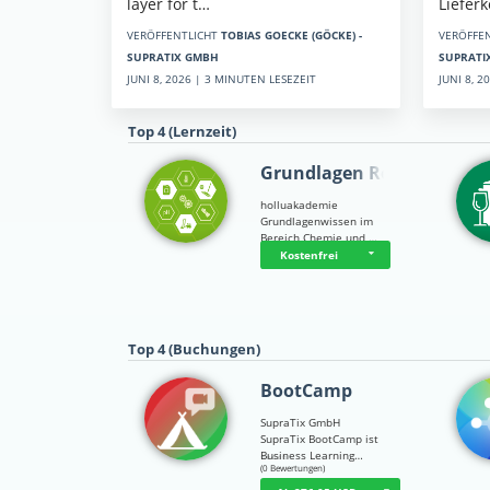
Liefer
layer for t…
VERÖFFE
VERÖFFENTLICHT
TOBIAS GOECKE (GÖCKE) -
SUPRATI
SUPRATIX GMBH
JUNI 8, 
JUNI 8, 2026 | 3 MINUTEN LESEZEIT
Top 4 (Lernzeit)
Grundlagen Rein…
holluakademie
Grundlagenwissen im
Bereich Chemie und …
Kostenfrei
Top 4 (Buchungen)
BootCamp
SupraTix GmbH
SupraTix BootCamp ist
Business Learning…
☆
☆
☆
☆
☆
(0 Bewertungen)