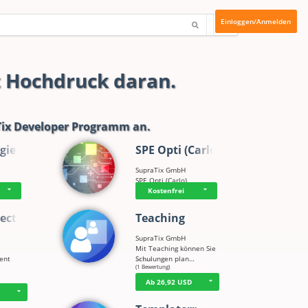
Einloggen/Anmelden
t Hochdruck daran.
ix Developer Programm
an.
gie
SPE Opti (Carlo)
SupraTix GmbH
SPE Opti (Carlo)
Kostenfrei
ect
Teaching
SupraTix GmbH
Mit Teaching können Sie
tent
Schulungen plan…
☆
☆
☆
☆
☆
(1 Bewertung)
Ab 26,92 USD
D