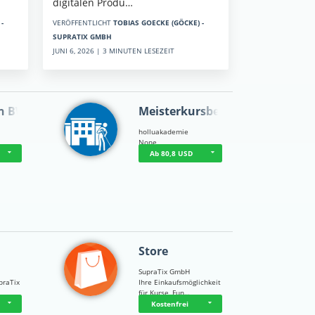
digitalen Produ…
-
VERÖFFENTLICHT
TOBIAS GOECKE (GÖCKE) -
SUPRATIX GMBH
JUNI 6, 2026 | 3 MINUTEN LESEZEIT
n BWL
Meisterkursbegl…
holluakademie
None
Ab 80,8 USD
Store
SupraTix GmbH
praTix
Ihre Einkaufsmöglichkeit
für Kurse, Fun…
Kostenfrei