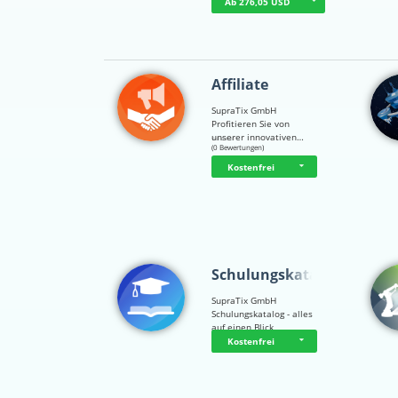
Ab 276,05 USD
Affiliate
SupraTix GmbH
Profitieren Sie von
unserer innovativen…
☆
☆
☆
☆
☆
(0 Bewertungen)
Kostenfrei
Schulungskatalog
SupraTix GmbH
Schulungskatalog - alles
auf einen Blick
Kostenfrei