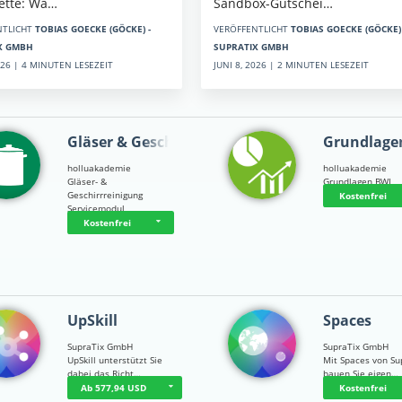
Sandbox-Gutschei…
kette: Wa…
VERÖFFENTLICHT
TOBIAS GOECKE (GÖCKE) 
NTLICHT
TOBIAS GOECKE (GÖCKE) -
SUPRATIX GMBH
X GMBH
JUNI 8, 2026 | 2 MINUTEN LESEZEIT
2026 | 4 MINUTEN LESEZEIT
Gläser & Geschi…
Grundlage
holluakademie
holluakademie
Gläser- &
Grundlagen BWL
Geschirrreinigung
Kostenfrei
Servicemodul
Kostenfrei
UpSkill
Spaces
SupraTix GmbH
SupraTix GmbH
UpSkill unterstützt Sie
Mit Spaces von Su
dabei das Richt…
bauen Sie eigen…
Ab 577,94 USD
Kostenfrei