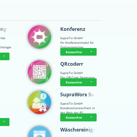
ungsps…
Konferenz
rieb
SupraTix GmbH
Ihr Konferenzmodul für
chologie
Onlinemeetings
Kostenfrei
QRcoderr
SupraTix GmbH
Der QR-Code Generator
Kostenfrei
SupraWorx Suppo…
SupraTix GmbH
Kundenorientiertheit in
der Welt der B2…
Kostenfrei
Wäschereinigung…