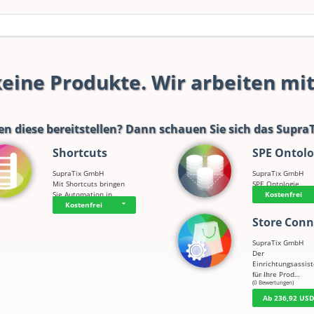
 keine Produkte. Wir arbeiten mi
en diese bereitstellen? Dann schauen Sie sich das
SupraT
Shortcuts
SPE Ontolo
SupraTix GmbH
SupraTix GmbH
Mit Shortcuts bringen
SPE Ontologie
Sie Automation in…
Kostenfrei
Kostenfrei
Store Conn
SupraTix GmbH
Der
Einrichtungsassis
für Ihre Prod…
☆
☆
☆
☆
☆
(0 Bewertungen)
Ab 236,92 US