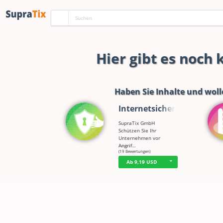
Hier gibt es noch
Haben Sie Inhalte und woll
Internetsicherh…
SupraTix GmbH
Schützen Sie Ihr
Unternehmen vor
Angrif…
☆
☆
☆
☆
☆
(19 Bewertungen)
Ab 9,19 USD