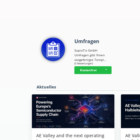
Umfragen
SupraTix GmbH
Umfragen gibt Ihnen
vorgefertigte Templ…
☆
☆
☆
☆
☆
(0 Bewertungen)
Kostenfrei
Aktuelles
AE Vall
AE Valley and the next operating