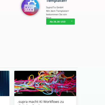
Templaterr
SupraTix GmbH
Mit dem Templaterr
bekommen Sie ein
Mod…
Ab 26,36 USD
.supra macht KI Workflows zu