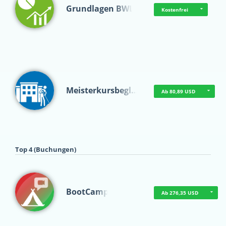
Grundlagen BWL
Kostenfrei
Meisterkursbegl…
Ab 80,89 USD
Top 4 (Buchungen)
BootCamp
Ab 276,35 USD