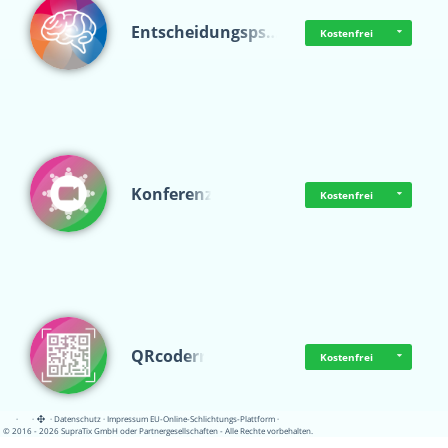
Entscheidungsps…
Kostenfrei
Konferenz
Kostenfrei
QRcoderr
Kostenfrei
·
·
·
Datenschutz
·
Impressum
EU-Online-Schlichtungs-Plattform
·
© 2016 - 2026 SupraTix GmbH oder Partnergesellschaften - Alle Rechte vorbehalten.