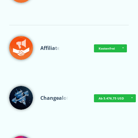
Affiliate
Kostenfrei
Changealot
Ab 5.476,75 USD