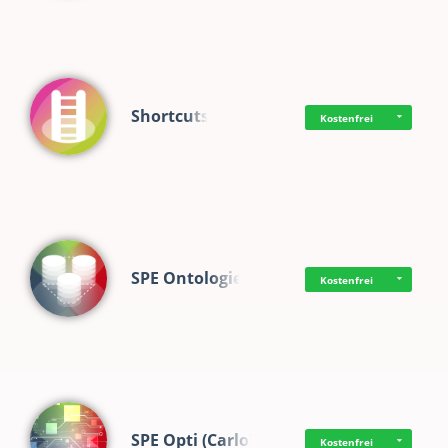
Shortcuts
Kostenfrei
SPE Ontologie
Kostenfrei
SPE Opti (Carlo)
Kostenfrei