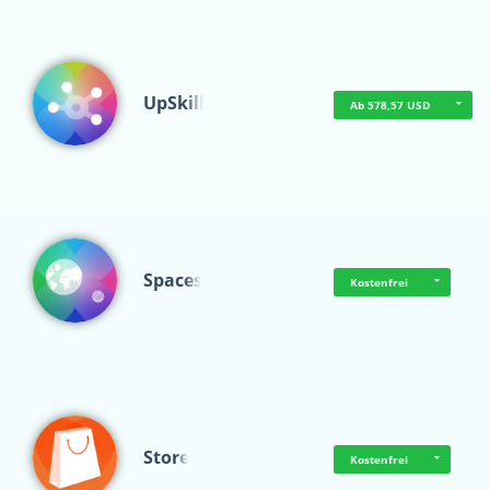
UpSkill
Ab 578,57 USD
Spaces
Kostenfrei
Store
Kostenfrei