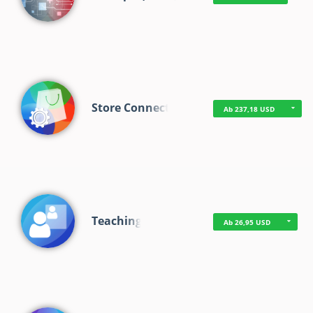
Store Connect
Ab 237,18 USD
Teaching
Ab 26,95 USD