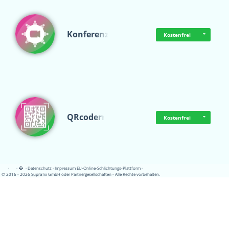
Konferenz
Kostenfrei
QRcoderr
Kostenfrei
·
·
·
Datenschutz
·
Impressum
EU-Online-Schlichtungs-Plattform
·
© 2016 - 2026 SupraTix GmbH oder Partnergesellschaften - Alle Rechte vorbehalten.
Schulungskatalog
Kostenfrei