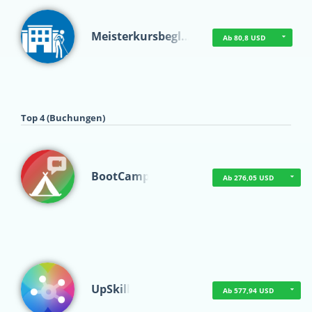
Meisterkursbegl…
Ab 80,8 USD
Top 4 (Buchungen)
BootCamp
Ab 276,05 USD
UpSkill
Ab 577,94 USD