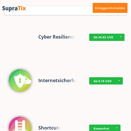
Einloggen/Anmelden
Cyber Resilience
Ab 34,62 USD
Internetsicherh…
Ab 9,19 USD
Shortcuts
Kostenfrei