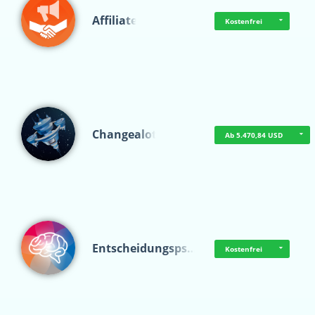
Affiliate
Kostenfrei
Changealot
Ab 5.470,84 USD
Entscheidungsps…
Kostenfrei