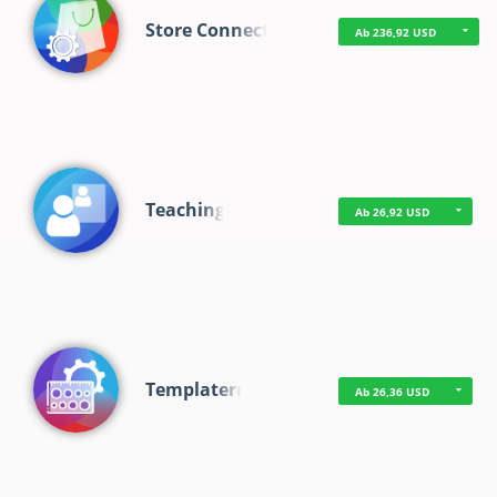
Store Connect
Ab 236,92 USD
Teaching
Ab 26,92 USD
Templaterr
Ab 26,36 USD