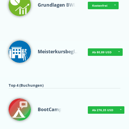
Grundlagen BWL
Kostenfrei
Meisterkursbegl…
Ab 80,89 USD
Top 4 (Buchungen)
BootCamp
Ab 276,35 USD