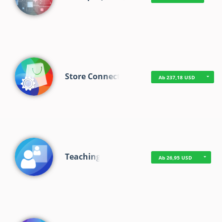
Store Connect
Ab 237,18 USD
Teaching
Ab 26,95 USD