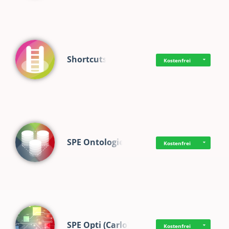
Shortcuts
Kostenfrei
SPE Ontologie
Kostenfrei
SPE Opti (Carlo)
Kostenfrei