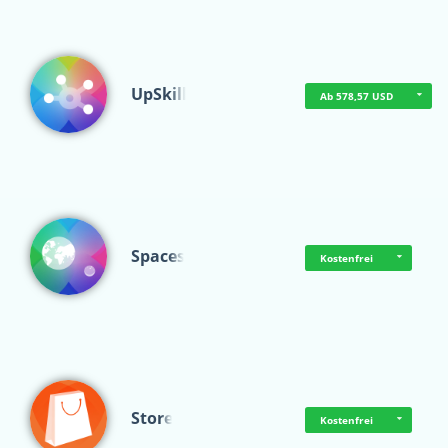
UpSkill
Ab 578,57 USD
Spaces
Kostenfrei
Store
Kostenfrei