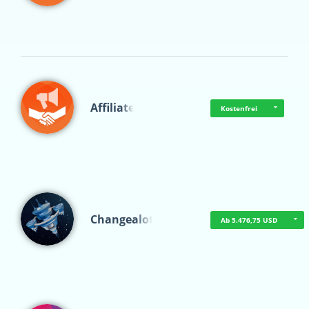
Affiliate
Kostenfrei
Changealot
Ab 5.476,75 USD