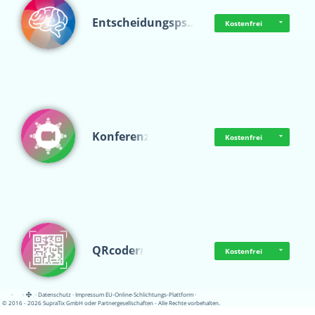
Entscheidungsps…
Kostenfrei
Konferenz
Kostenfrei
QRcoderr
Kostenfrei
·
·
·
Datenschutz
·
Impressum
EU-Online-Schlichtungs-Plattform
·
© 2016 - 2026 SupraTix GmbH oder Partnergesellschaften - Alle Rechte vorbehalten.