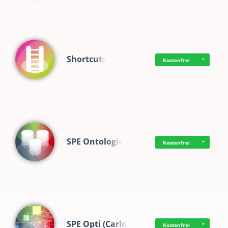
Shortcuts
Kostenfrei
SPE Ontologie
Kostenfrei
SPE Opti (Carlo)
Kostenfrei