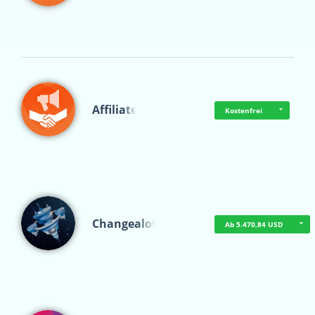
Affiliate
Kostenfrei
Changealot
Ab 5.470,84 USD