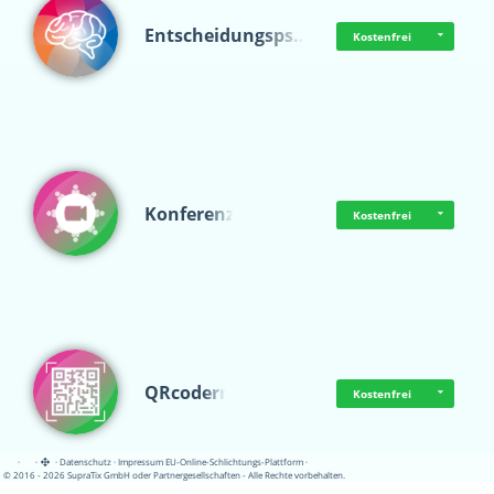
Entscheidungsps…
Kostenfrei
Konferenz
Kostenfrei
QRcoderr
Kostenfrei
·
·
·
Datenschutz
·
Impressum
EU-Online-Schlichtungs-Plattform
·
© 2016 - 2026 SupraTix GmbH oder Partnergesellschaften - Alle Rechte vorbehalten.