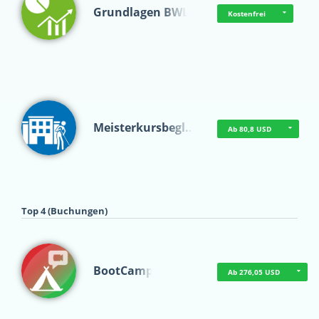
Grundlagen BWL
Kostenfrei
Meisterkursbegl…
Ab 80,8 USD
Top 4 (Buchungen)
BootCamp
Ab 276,05 USD