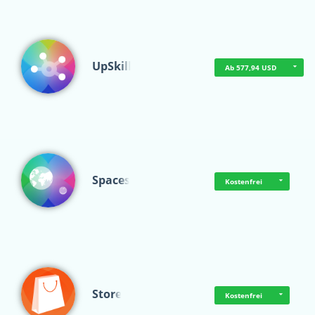
UpSkill
Ab 577,94 USD
Spaces
Kostenfrei
Store
Kostenfrei