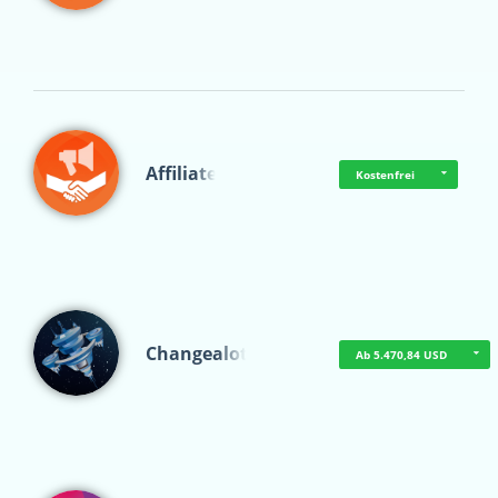
Affiliate
Kostenfrei
Changealot
Ab 5.470,84 USD