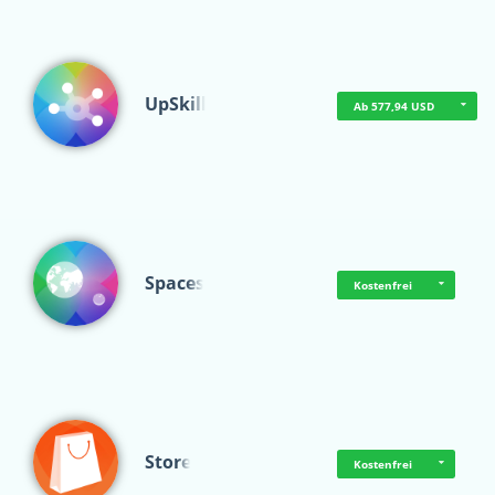
UpSkill
Ab 577,94 USD
Spaces
Kostenfrei
Store
Kostenfrei