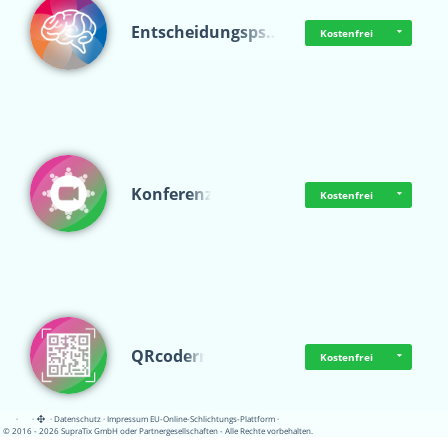
Entscheidungsps…
Kostenfrei
Konferenz
Kostenfrei
QRcoderr
Kostenfrei
·
·
·
Datenschutz
·
Impressum
EU-Online-Schlichtungs-Plattform
·
© 2016 - 2026 SupraTix GmbH oder Partnergesellschaften - Alle Rechte vorbehalten.