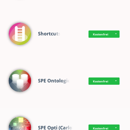
Shortcuts
Kostenfrei
SPE Ontologie
Kostenfrei
SPE Opti (Carlo)
Kostenfrei