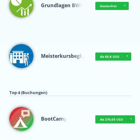
Grundlagen BWL
Kostenfrei
Meisterkursbegl…
Ab 80,8 USD
Top 4 (Buchungen)
BootCamp
Ab 276,05 USD