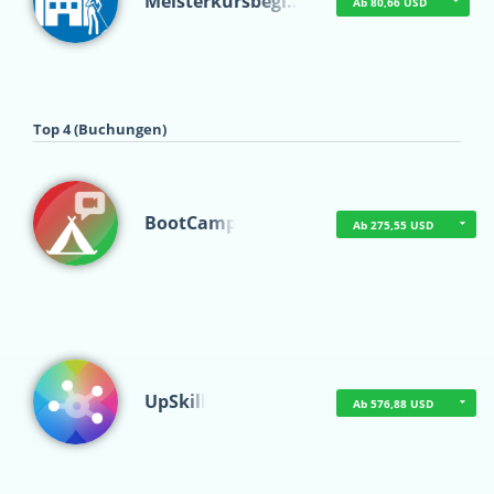
Meisterkursbegl…
Ab 80,66 USD
Top 4 (Buchungen)
BootCamp
Ab 275,55 USD
UpSkill
Ab 576,88 USD