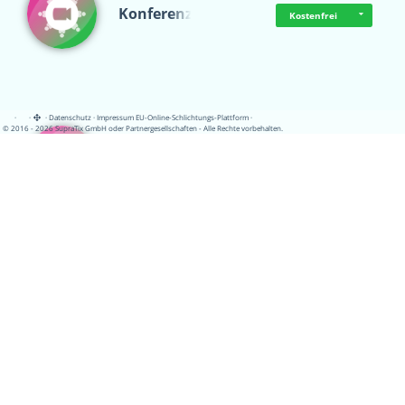
Konferenz
Kostenfrei
·
·
·
Datenschutz
·
Impressum
EU-Online-Schlichtungs-Plattform
·
© 2016 - 2026 SupraTix GmbH oder Partnergesellschaften - Alle Rechte vorbehalten.
QRcoderr
Kostenfrei
Schulungskatalog
Kostenfrei