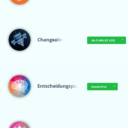
Changealot
Ab 5.460,82 USD
Entscheidungsps…
Kostenfrei