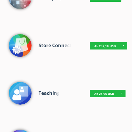
Store Connect
Ab 237,18 USD
Teaching
Ab 26,95 USD