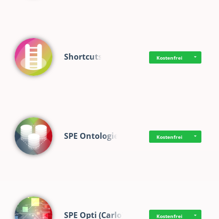
Shortcuts
Kostenfrei
SPE Ontologie
Kostenfrei
SPE Opti (Carlo)
Kostenfrei