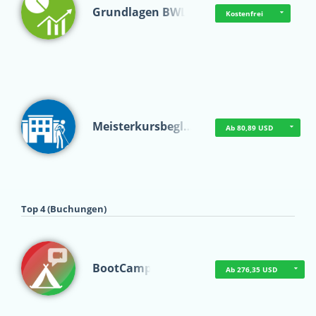
Grundlagen BWL
Kostenfrei
Meisterkursbegl…
Ab 80,89 USD
Top 4 (Buchungen)
BootCamp
Ab 276,35 USD