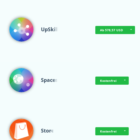
UpSkill
Ab 578,57 USD
Spaces
Kostenfrei
Store
Kostenfrei