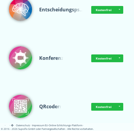
Entscheidungsps…
Kostenfrei
Konferenz
Kostenfrei
QRcoderr
Kostenfrei
·
·
·
Datenschutz
·
Impressum
EU-Online-Schlichtungs-Plattform
·
© 2016 - 2026 SupraTix GmbH oder Partnergesellschaften - Alle Rechte vorbehalten.