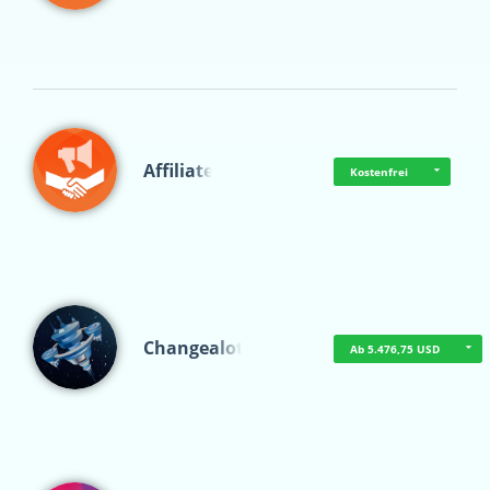
Affiliate
Kostenfrei
Changealot
Ab 5.476,75 USD